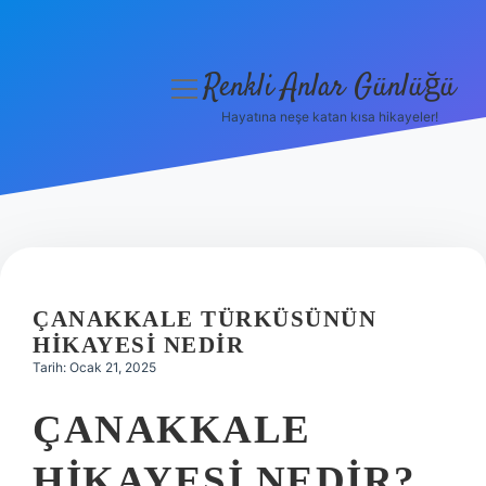
Renkli Anlar Günlüğü
menüyü
aç
Hayatına neşe katan kısa hikayeler!
Anasayfa
Gizlilik Politikası
Yasal Uyarı
Hakkımızda
ÇANAKKALE TÜRKÜSÜNÜN
HIKAYESI NEDIR
Tarih: Ocak 21, 2025
ÇANAKKALE
HIKAYESI NEDIR?