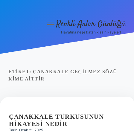
Renkli Anlar Günlüğü
menüyü
aç
Hayatına neşe katan kısa hikayeler!
Anasayfa
Gizlilik Politikası
Yasal Uyarı
ETIKET:
ÇANAKKALE GEÇILMEZ SÖZÜ
KIME AITTIR
Hakkımızda
ÇANAKKALE TÜRKÜSÜNÜN
HIKAYESI NEDIR
Tarih: Ocak 21, 2025