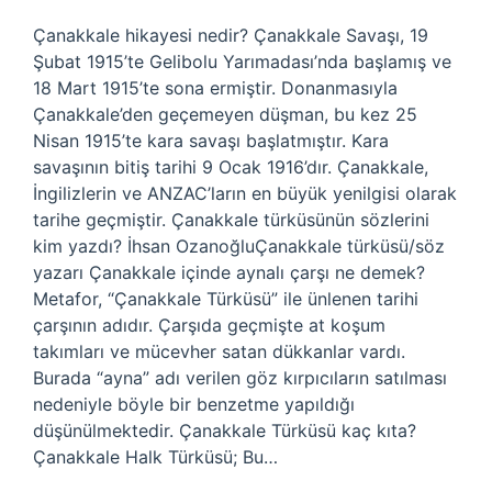
Çanakkale hikayesi nedir? Çanakkale Savaşı, 19
Şubat 1915’te Gelibolu Yarımadası’nda başlamış ve
18 Mart 1915’te sona ermiştir. Donanmasıyla
Çanakkale’den geçemeyen düşman, bu kez 25
Nisan 1915’te kara savaşı başlatmıştır. Kara
savaşının bitiş tarihi 9 Ocak 1916’dır. Çanakkale,
İngilizlerin ve ANZAC’ların en büyük yenilgisi olarak
tarihe geçmiştir. Çanakkale türküsünün sözlerini
kim yazdı? İhsan OzanoğluÇanakkale türküsü/söz
yazarı Çanakkale içinde aynalı çarşı ne demek?
Metafor, “Çanakkale Türküsü” ile ünlenen tarihi
çarşının adıdır. Çarşıda geçmişte at koşum
takımları ve mücevher satan dükkanlar vardı.
Burada “ayna” adı verilen göz kırpıcıların satılması
nedeniyle böyle bir benzetme yapıldığı
düşünülmektedir. Çanakkale Türküsü kaç kıta?
Çanakkale Halk Türküsü; Bu…