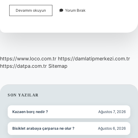
Çanakkale
Devamını okuyun
Yorum Bırak
Türküsünün
Hikayesi
Nedir
https://www.loco.com.tr
https://damlatipmerkezi.com.tr
https://datpa.com.tr
Sitemap
SIDEBAR
SON YAZILAR
Kazaen borç nedir ?
Ağustos 7, 2026
Bisiklet arabaya çarparsa ne olur ?
Ağustos 6, 2026