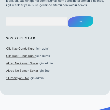
içerikleri,
backlinkpanelicomtr@gmail.com
adresine bildirmeniz halinde,
ilgili içerikler yasal süre içerisinde sitemizden kaldırılacaktır.
Arama
SON YORUMLAR
Cila Kac Gunde Kurur
için
admin
Cila Kac Gunde Kurur
için
Burak
Akrep Ne Zaman Sokar
için
admin
Akrep Ne Zaman Sokar
için
Ece
11 Pozisyonu Ne
için
admin