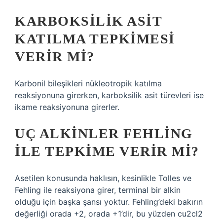
KARBOKSILIK ASIT
KATILMA TEPKIMESI
VERIR MI?
Karbonil bileşikleri nükleotropik katılma
reaksiyonuna girerken, karboksilik asit türevleri ise
ikame reaksiyonuna girerler.
UÇ ALKINLER FEHLING
ILE TEPKIME VERIR MI?
Asetilen konusunda haklısın, kesinlikle Tolles ve
Fehling ile reaksiyona girer, terminal bir alkin
olduğu için başka şansı yoktur. Fehling’deki bakırın
değerliği orada +2, orada +1’dir, bu yüzden cu2cl2