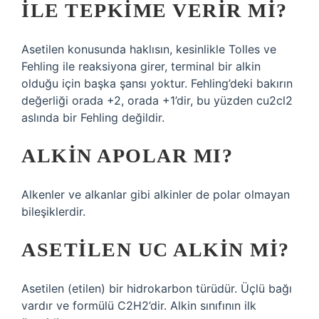
ILE TEPKIME VERIR MI?
Asetilen konusunda haklısın, kesinlikle Tolles ve
Fehling ile reaksiyona girer, terminal bir alkin
olduğu için başka şansı yoktur. Fehling’deki bakırın
değerliği orada +2, orada +1’dir, bu yüzden cu2cl2
aslında bir Fehling değildir.
ALKIN APOLAR MI?
Alkenler ve alkanlar gibi alkinler de polar olmayan
bileşiklerdir.
ASETILEN UC ALKIN MI?
Asetilen (etilen) bir hidrokarbon türüdür. Üçlü bağı
vardır ve formülü C2H2’dir. Alkin sınıfının ilk