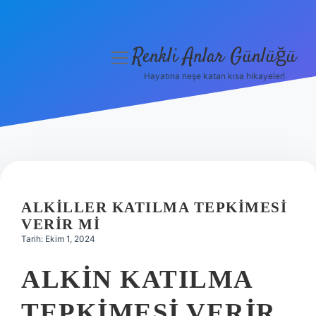
Renkli Anlar Günlüğü
menüyü
aç
Hayatına neşe katan kısa hikayeler!
Anasayfa
Gizlilik Politikası
Yasal Uyarı
Hakkımızda
ALKILLER KATILMA TEPKIMESI
VERIR MI
Tarih: Ekim 1, 2024
ALKIN KATILMA
TEPKIMESI VERIR