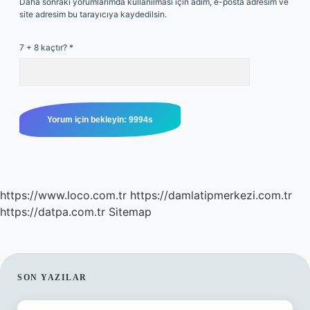
Daha sonraki yorumlarımda kullanılması için adım, e-posta adresim ve
site adresim bu tarayıcıya kaydedilsin.
7 + 8 kaçtır?
*
https://www.loco.com.tr
https://damlatipmerkezi.com.tr
https://datpa.com.tr
Sitemap
SIDEBAR
SON YAZILAR