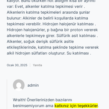
kalıyor. Bunu okurken not aldığım kısa bir ayrıntı
var: Evet, alkenler katılma tepkimesi verir .
Alkenlerin katılma tepkimeleri arasında şunlar
bulunur: Alkinler de belirli koşullarda katılma
tepkimesi verebilir. Hidrojen halojenür katılması .
Hidrojen halojenürler, p bağına bir proton vererek
alkenlerle tepkimeye girer. Sülfürik asit katılması .
Alkenler, soğuk derişik sülfürik asitle
etkileştiklerinde, katılma şeklinde tepkime vererek
alkil hidrojen sülfatları oluşturur. Su katılması .
Ocak 30, 2025
Yanıtla
admin
Wraith! Önerilerinizden bazılarını
benimsemiyorum ama
katkınız için teşekkürler
.