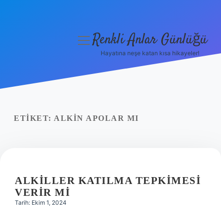
Renkli Anlar Günlüğü
menüyü
aç
Hayatına neşe katan kısa hikayeler!
Anasayfa
Gizlilik Politikası
Yasal Uyarı
ETIKET:
ALKIN APOLAR MI
Hakkımızda
ALKILLER KATILMA TEPKIMESI
VERIR MI
Tarih: Ekim 1, 2024