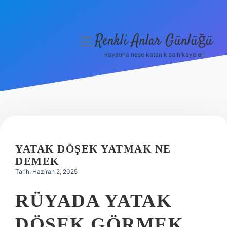
Renkli Anlar Günlüğü
menüyü
aç
Hayatına neşe katan kısa hikayeler!
Anasayfa
Gizlilik Politikası
Yasal Uyarı
Hakkımızda
YATAK DÖŞEK YATMAK NE
DEMEK
Tarih: Haziran 2, 2025
RÜYADA YATAK
DÖŞEK GÖRMEK