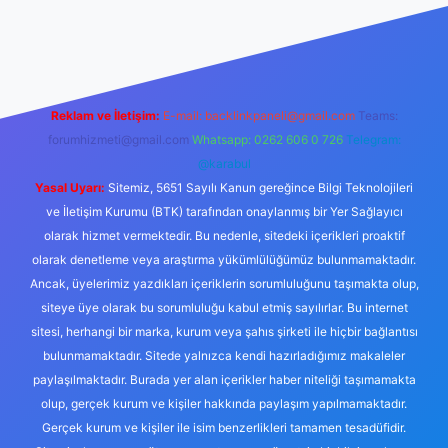
giriş
Reklam ve İletişim:
E-mail:
backlinkpaneli@gmail.com
Teams:
forumhizmeti@gmail.com
Whatsapp: 0262 606 0 726
Telegram:
@karabul
Yasal Uyarı:
Sitemiz, 5651 Sayılı Kanun gereğince Bilgi Teknolojileri
ve İletişim Kurumu (BTK) tarafından onaylanmış bir Yer Sağlayıcı
olarak hizmet vermektedir. Bu nedenle, sitedeki içerikleri proaktif
olarak denetleme veya araştırma yükümlülüğümüz bulunmamaktadır.
Ancak, üyelerimiz yazdıkları içeriklerin sorumluluğunu taşımakta olup,
siteye üye olarak bu sorumluluğu kabul etmiş sayılırlar. Bu internet
sitesi, herhangi bir marka, kurum veya şahıs şirketi ile hiçbir bağlantısı
bulunmamaktadır. Sitede yalnızca kendi hazırladığımız makaleler
paylaşılmaktadır. Burada yer alan içerikler haber niteliği taşımamakta
olup, gerçek kurum ve kişiler hakkında paylaşım yapılmamaktadır.
Gerçek kurum ve kişiler ile isim benzerlikleri tamamen tesadüfidir.