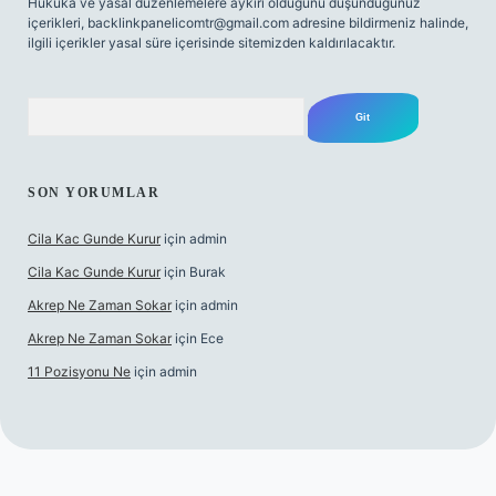
Hukuka ve yasal düzenlemelere aykırı olduğunu düşündüğünüz
içerikleri,
backlinkpanelicomtr@gmail.com
adresine bildirmeniz halinde,
ilgili içerikler yasal süre içerisinde sitemizden kaldırılacaktır.
Arama
SON YORUMLAR
Cila Kac Gunde Kurur
için
admin
Cila Kac Gunde Kurur
için
Burak
Akrep Ne Zaman Sokar
için
admin
Akrep Ne Zaman Sokar
için
Ece
11 Pozisyonu Ne
için
admin