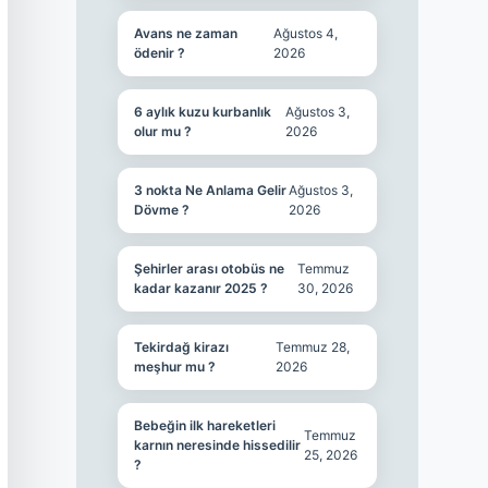
Avans ne zaman
Ağustos 4,
ödenir ?
2026
6 aylık kuzu kurbanlık
Ağustos 3,
olur mu ?
2026
3 nokta Ne Anlama Gelir
Ağustos 3,
Dövme ?
2026
Şehirler arası otobüs ne
Temmuz
kadar kazanır 2025 ?
30, 2026
Tekirdağ kirazı
Temmuz 28,
meşhur mu ?
2026
Bebeğin ilk hareketleri
Temmuz
karnın neresinde hissedilir
25, 2026
?