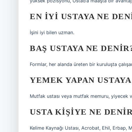
yüksek pozisyonu, Üstad’a maaşta bir avantaj 
EN IYI USTAYA NE DEN
İşini iyi bilen uzman.
BAŞ USTAYA NE DENIR
Formlar, her alanda üreten bir kuruluşta çalışa
YEMEK YAPAN USTAYA
Mutfak ustası veya mutfak memuru, yiyecek ve
USTA KIŞIYE NE DENI
Kelime Kaynağı Ustası, Acrobat, Ehil, Erbap, 