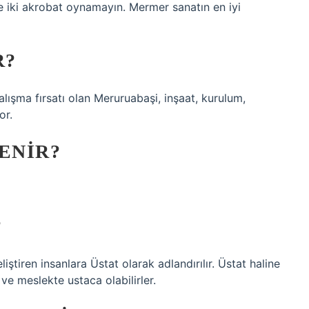
ipte iki akrobat oynamayın. Mermer sanatın en iyi
R?
alışma fırsatı olan Meruruabaşi, inşaat, kurulum,
or.
DENIR?
?
eliştiren insanlara Üstat olarak adlandırılır. Üstat haline
 ve meslekte ustaca olabilirler.