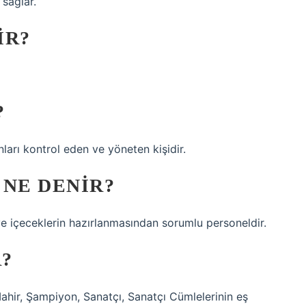
sağlar.
IR?
?
nları kontrol eden ve yöneten kişidir.
 NE DENIR?
 içeceklerin hazırlanmasından sorumlu personeldir.
R?
Mahir, Şampiyon, Sanatçı, Sanatçı Cümlelerinin eş