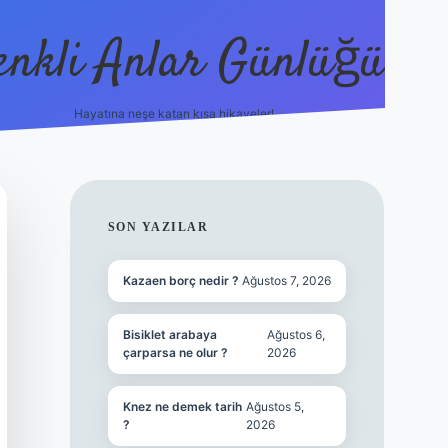
enkli Anlar Günlüğü
Hayatına neşe katan kısa hikayeler!
vdcasino güncel giriş
SIDEBAR
SON YAZILAR
Kazaen borç nedir ?
Ağustos 7, 2026
Bisiklet arabaya
Ağustos 6,
çarparsa ne olur ?
2026
Knez ne demek tarih
Ağustos 5,
?
2026