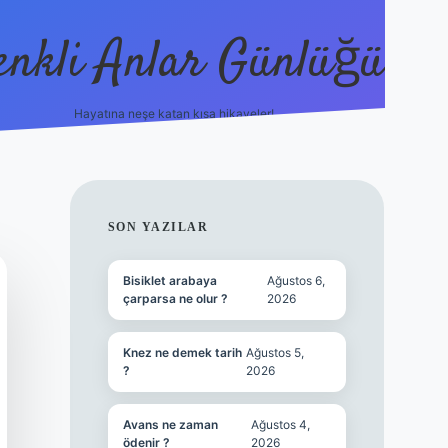
enkli Anlar Günlüğü
Hayatına neşe katan kısa hikayeler!
vdcasino güncel g
SIDEBAR
SON YAZILAR
Bisiklet arabaya
Ağustos 6,
çarparsa ne olur ?
2026
Knez ne demek tarih
Ağustos 5,
?
2026
Avans ne zaman
Ağustos 4,
ödenir ?
2026