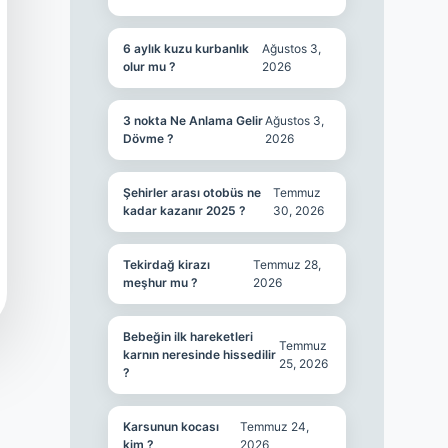
6 aylık kuzu kurbanlık
Ağustos 3,
olur mu ?
2026
3 nokta Ne Anlama Gelir
Ağustos 3,
Dövme ?
2026
Şehirler arası otobüs ne
Temmuz
kadar kazanır 2025 ?
30, 2026
Tekirdağ kirazı
Temmuz 28,
meşhur mu ?
2026
Bebeğin ilk hareketleri
Temmuz
karnın neresinde hissedilir
25, 2026
?
Karsunun kocası
Temmuz 24,
kim ?
2026