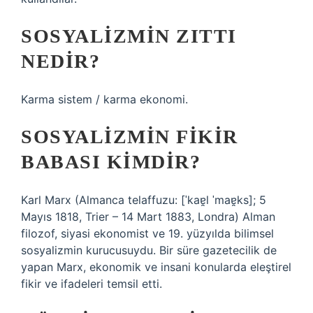
SOSYALIZMIN ZITTI
NEDIR?
Karma sistem / karma ekonomi.
SOSYALIZMIN FIKIR
BABASI KIMDIR?
Karl Marx (Almanca telaffuzu: [ˈkaɐ̯l ˈmaɐ̯ks]; 5
Mayıs 1818, Trier – 14 Mart 1883, Londra) Alman
filozof, siyasi ekonomist ve 19. yüzyılda bilimsel
sosyalizmin kurucusuydu. Bir süre gazetecilik de
yapan Marx, ekonomik ve insani konularda eleştirel
fikir ve ifadeleri temsil etti.