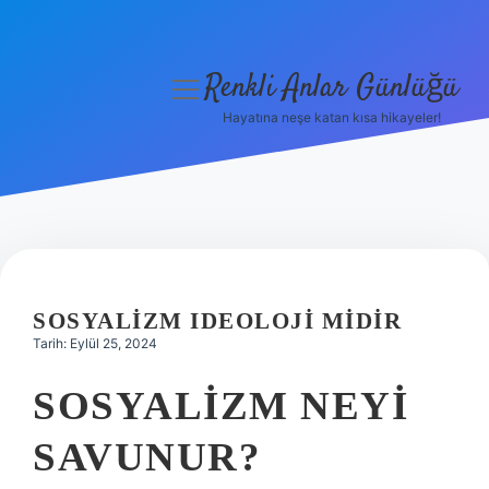
Renkli Anlar Günlüğü
menüyü
aç
Hayatına neşe katan kısa hikayeler!
Anasayfa
Gizlilik Politikası
Yasal Uyarı
Hakkımızda
SOSYALIZM IDEOLOJI MIDIR
Tarih: Eylül 25, 2024
SOSYALIZM NEYI
SAVUNUR?