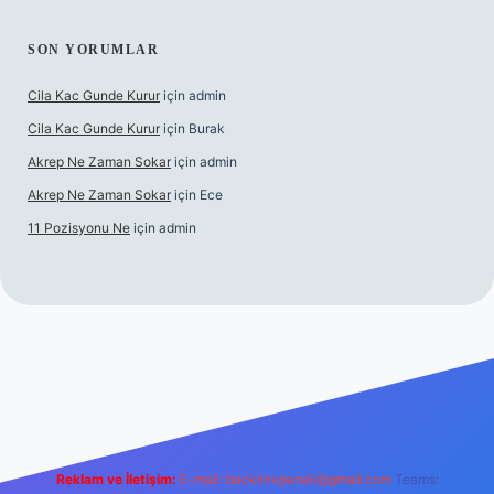
SON YORUMLAR
Cila Kac Gunde Kurur
için
admin
Cila Kac Gunde Kurur
için
Burak
Akrep Ne Zaman Sokar
için
admin
Akrep Ne Zaman Sokar
için
Ece
11 Pozisyonu Ne
için
admin
ş
Reklam ve İletişim:
E-mail:
backlinkpaneli@gmail.com
Teams: