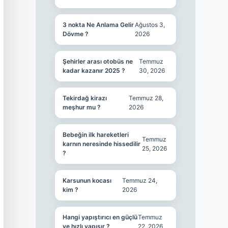
3 nokta Ne Anlama Gelir
Ağustos 3,
Dövme ?
2026
Şehirler arası otobüs ne
Temmuz
kadar kazanır 2025 ?
30, 2026
Tekirdağ kirazı
Temmuz 28,
meşhur mu ?
2026
Bebeğin ilk hareketleri
Temmuz
karnın neresinde hissedilir
25, 2026
?
Karsunun kocası
Temmuz 24,
kim ?
2026
Hangi yapıştırıcı en güçlü
Temmuz
ve hızlı yapışır ?
22, 2026