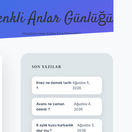
enkli Anlar Günlüğü
Hayatına neşe katan kısa hikayeler!
vdcasino güncel giriş
SIDEBAR
SON YAZILAR
Knez ne demek tarih
Ağustos 5,
?
2026
Avans ne zaman
Ağustos 4,
ödenir ?
2026
6 aylık kuzu kurbanlık
Ağustos 3,
olur mu ?
2026