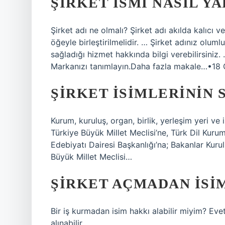
ŞIRKET ISMI NASIL YA
Şirket adı ne olmalı? Şirket adı akılda kalıcı v
öğeyle birleştirilmelidir. … Şirket adınız olumlu
sağladığı hizmet hakkında bilgi verebilirsini
Markanızı tanımlayın.Daha fazla makale…•18
ŞIRKET ISIMLERININ 
Kurum, kuruluş, organ, birlik, yerleşim yeri ve 
Türkiye Büyük Millet Meclisi’ne, Türk Dil Kurum
Edebiyatı Dairesi Başkanlığı’na; Bakanlar Kur
Büyük Millet Meclisi…
ŞIRKET AÇMADAN ISIM
Bir iş kurmadan isim hakkı alabilir miyim? Eve
alınabilir.