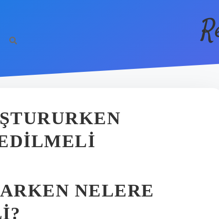
R
UŞTURURKEN
EDILMELI
YARKEN NELERE
I?