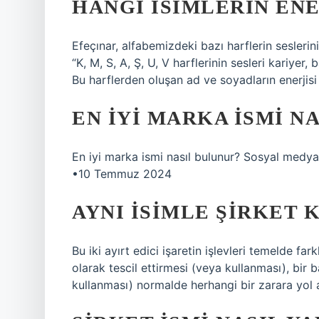
HANGI ISIMLERIN ENE
Efeçınar, alfabemizdeki bazı harflerin sesleri
“K, M, S, A, Ş, U, V harflerinin sesleri kariyer, 
Bu harflerden oluşan ad ve soyadların enerjisi
EN IYI MARKA ISMI N
En iyi marka ismi nasıl bulunur? Sosyal medya
•10 Temmuz 2024
AYNI ISIMLE ŞIRKET
Bu iki ayırt edici işaretin işlevleri temelde far
olarak tescil ettirmesi (veya kullanması), bir b
kullanması) normalde herhangi bir zarara yol