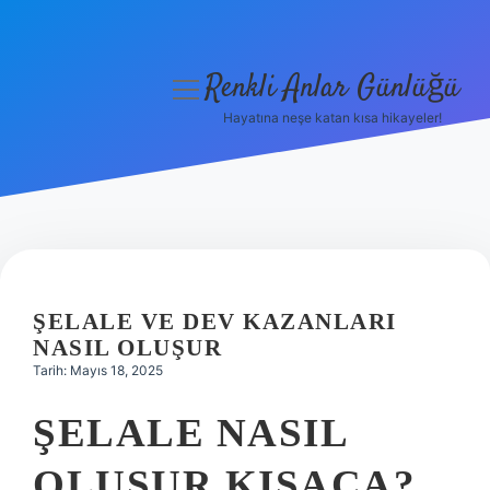
Renkli Anlar Günlüğü
menüyü
aç
Hayatına neşe katan kısa hikayeler!
Anasayfa
Gizlilik Politikası
Yasal Uyarı
Hakkımızda
ŞELALE VE DEV KAZANLARI
NASIL OLUŞUR
Tarih: Mayıs 18, 2025
ŞELALE NASIL
OLUŞUR KISACA?