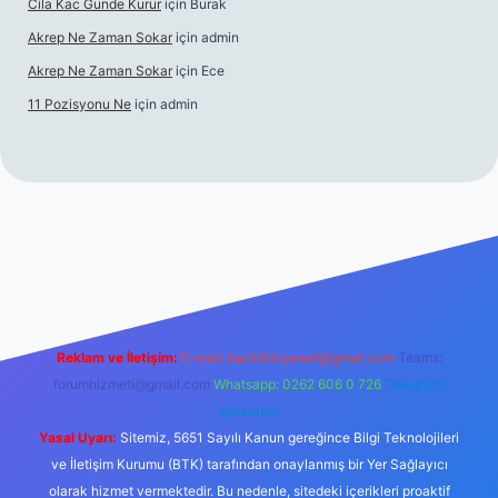
Cila Kac Gunde Kurur
için
Burak
Akrep Ne Zaman Sokar
için
admin
Akrep Ne Zaman Sokar
için
Ece
11 Pozisyonu Ne
için
admin
el giriş
Reklam ve İletişim:
E-mail:
backlinkpaneli@gmail.com
Teams:
forumhizmeti@gmail.com
Whatsapp: 0262 606 0 726
Telegram:
@karabul
Yasal Uyarı:
Sitemiz, 5651 Sayılı Kanun gereğince Bilgi Teknolojileri
ve İletişim Kurumu (BTK) tarafından onaylanmış bir Yer Sağlayıcı
olarak hizmet vermektedir. Bu nedenle, sitedeki içerikleri proaktif