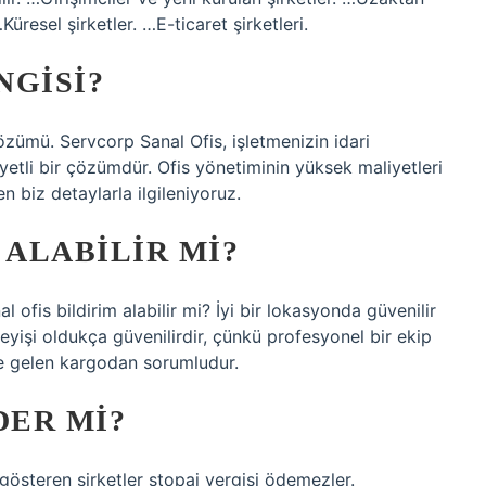
Küresel şirketler. …E-ticaret şirketleri.
NGISI?
özümü. Servcorp Sanal Ofis, işletmenizin idari
iyetli bir çözümdür. Ofis yönetiminin yüksek maliyetleri
biz detaylarla ilgileniyoruz.
 ALABILIR MI?
 ofis bildirim alabilir mi? İyi bir lokasyonda güvenilir
yişi oldukça güvenilirdir, çünkü profesyonel bir ekip
ine gelen kargodan sorumludur.
DER MI?
 gösteren şirketler stopaj vergisi ödemezler.