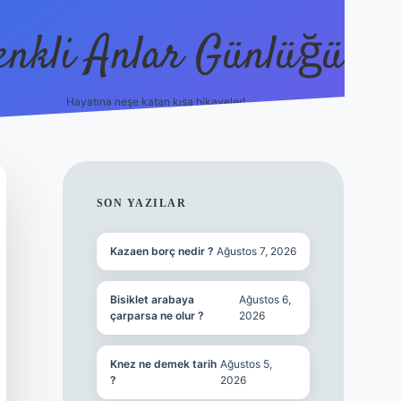
enkli Anlar Günlüğü
Hayatına neşe katan kısa hikayeler!
vdcasino güncel giriş
SIDEBAR
SON YAZILAR
Kazaen borç nedir ?
Ağustos 7, 2026
Bisiklet arabaya
Ağustos 6,
çarparsa ne olur ?
2026
Knez ne demek tarih
Ağustos 5,
?
2026