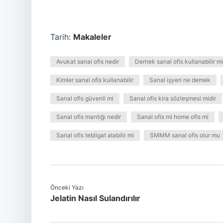
Tarih:
Makaleler
Avukat sanal ofis nedir
Dernek sanal ofis kullanabilir mi
Kimler sanal ofis kullanabilir
Sanal işyeri ne demek
Sanal ofis güvenli mi
Sanal ofis kira sözleşmesi midir
Sanal ofis mantığı nedir
Sanal ofis mi home ofis mi
Sanal ofis tebligat alabilir mi
SMMM sanal ofis olur mu
Önceki Yazı
Jelatin Nasıl Sulandırılır