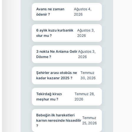
Avans ne zaman
Ağustos 4,
ödenir ?
2026
6 aylık kuzu kurbanlık
Ağustos 3,
olur mu ?
2026
3 nokta Ne Anlama Gelir
Ağustos 3,
Dövme ?
2026
Şehirler arası otobüs ne
Temmuz
kadar kazanır 2025 ?
30, 2026
Tekirdağ kirazı
Temmuz 28,
meşhur mu ?
2026
Bebeğin ilk hareketleri
Temmuz
karnın neresinde hissedilir
25, 2026
?