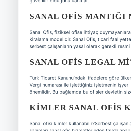
güvenilir olduğunu kanıtlar.
SANAL OFIS MANTIĞI 
Sanal Ofis, fiziksel ofise ihtiyaç duymayanlara 
kiralama modelidir. Sanal Ofis, ticari faaliyet
serbest çalışanların yasal olarak gerekli resmi
SANAL OFIS LEGAL MI
Türk Ticaret Kanunu’ndaki ifadelere göre ülke
Vergi numarası ile işlettiğiniz işletmenin işyeri
önemlidir. Bu bağlamda bu ofisler devletin size
KIMLER SANAL OFIS 
Sanal ofisi kimler kullanabilir?Serbest çalışan
sahipleri sanal ofis hizmetlerinden faydalanabi