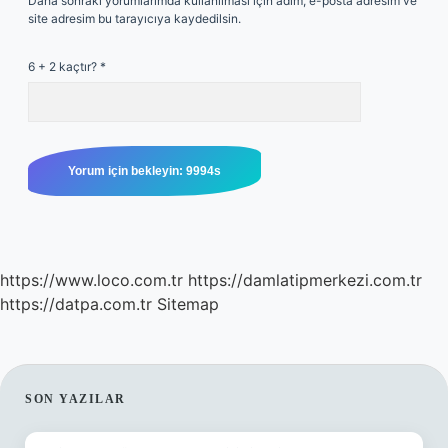
Daha sonraki yorumlarımda kullanılması için adım, e-posta adresim ve
site adresim bu tarayıcıya kaydedilsin.
6 + 2 kaçtır?
*
https://www.loco.com.tr
https://damlatipmerkezi.com.tr
https://datpa.com.tr
Sitemap
SIDEBAR
SON YAZILAR