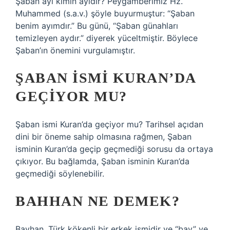
Şaban ayı kimin ayıdır? Peygamberimiz Hz.
Muhammed (s.a.v.) şöyle buyurmuştur: “Şaban
benim ayımdır.” Bu günü, “Şaban günahları
temizleyen aydır.” diyerek yüceltmiştir. Böylece
Şaban’ın önemini vurgulamıştır.
ŞABAN ISMI KURAN’DA
GEÇIYOR MU?
Şaban ismi Kuran’da geçiyor mu? Tarihsel açıdan
dini bir öneme sahip olmasına rağmen, Şaban
isminin Kuran’da geçip geçmediği sorusu da ortaya
çıkıyor. Bu bağlamda, Şaban isminin Kuran’da
geçmediği söylenebilir.
BAHHAN NE DEMEK?
Bayhan, Türk kökenli bir erkek ismidir ve “bay” ve