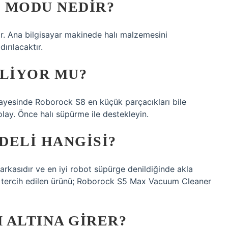
 MODU NEDIR?
ir. Ana bilgisayar makinede halı malzemesini
ırılacaktır.
ILIYOR MU?
ayesinde Roborock S8 en küçük parçacıkları bile
olay. Önce halı süpürme ile destekleyin.
DELI HANGISI?
markasıdır ve en iyi robot süpürge denildiğinde akla
ok tercih edilen ürünü; Roborock S5 Max Vacuum Cleaner
 ALTINA GIRER?