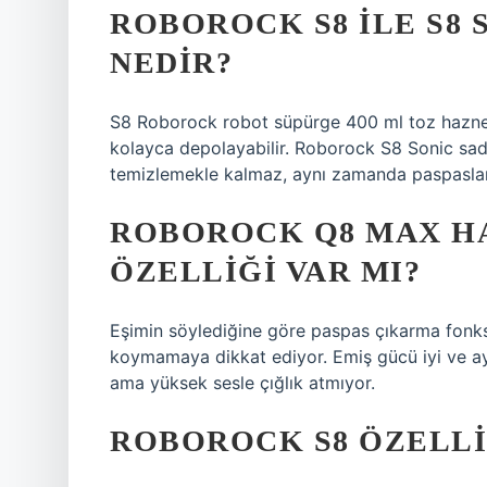
ROBOROCK S8 ILE S8 
NEDIR?
S8 Roborock robot süpürge 400 ml toz hazne
kolayca depolayabilir. Roborock S8 Sonic sadec
temizlemekle kalmaz, aynı zamanda paspasla
ROBOROCK Q8 MAX H
ÖZELLIĞI VAR MI?
Eşimin söylediğine göre paspas çıkarma fonks
koymamaya dikkat ediyor. Emiş gücü iyi ve ay
ama yüksek sesle çığlık atmıyor.
ROBOROCK S8 ÖZELLI