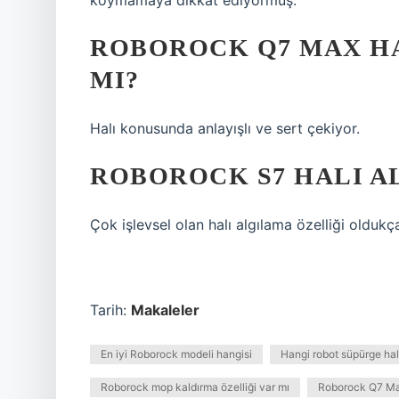
koymamaya dikkat ediyormuş.
ROBOROCK Q7 MAX HA
MI?
Halı konusunda anlayışlı ve sert çekiyor.
ROBOROCK S7 HALI A
Çok işlevsel olan halı algılama özelliği oldukça 
Tarih:
Makaleler
En iyi Roborock modeli hangisi
Hangi robot süpürge hal
Roborock mop kaldırma özelliği var mı
Roborock Q7 Max 