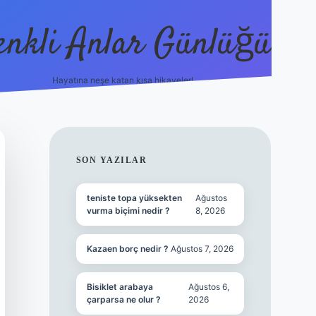
enkli Anlar Günlüğü
Hayatına neşe katan kısa hikayeler!
vdcasino güncel giriş
SIDEBAR
SON YAZILAR
teniste topa yüksekten
Ağustos
vurma biçimi nedir ?
8, 2026
Kazaen borç nedir ?
Ağustos 7, 2026
Bisiklet arabaya
Ağustos 6,
çarparsa ne olur ?
2026