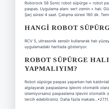
Roborock S8 Sonic robot süpürge + robot pasp
paspas. Uygulama alanı: sert zemin + halı. G
Şarj süresi 4 saat. Çalışma süresi 180 dk. Tem
HANGI ROBOT SÜPÜRG
RCV 5, ultrasonik sensör kullanarak halı yüzeyl
uygulamadaki haritada gösteriyor.
ROBOT SÜPÜRGE HALI
YAPMALIYIM?
Robot süpürge paspas yaparken halı kaldırılab
algılayarak paspaslama işlevini otomatik olara
istemiyorsanız paspaslama işlevini otomatik ol
tercih edebilirsiniz. Daha fazla makale…•27.1