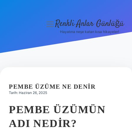
Renkli Anlar Günlüğü
menüyü
aç
Hayatına neşe katan kısa hikayeler!
Anasayfa
Gizlilik Politikası
Yasal Uyarı
Hakkımızda
PEMBE ÜZÜME NE DENIR
Tarih: Haziran 26, 2025
PEMBE ÜZÜMÜN
ADI NEDIR?