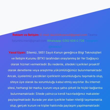
iş
Reklam ve İletişim:
E-mail:
backlinkpaneli@gmail.com
Teams:
forumhizmeti@gmail.com
Whatsapp: 0262 606 0 726
Telegram:
@karabul
Yasal Uyarı:
Sitemiz, 5651 Sayılı Kanun gereğince Bilgi Teknolojileri
ve İletişim Kurumu (BTK) tarafından onaylanmış bir Yer Sağlayıcı
olarak hizmet vermektedir. Bu nedenle, sitedeki içerikleri proaktif
olarak denetleme veya araştırma yükümlülüğümüz bulunmamaktadır.
Ancak, üyelerimiz yazdıkları içeriklerin sorumluluğunu taşımakta olup,
siteye üye olarak bu sorumluluğu kabul etmiş sayılırlar. Bu internet
sitesi, herhangi bir marka, kurum veya şahıs şirketi ile hiçbir bağlantısı
bulunmamaktadır. Sitede yalnızca kendi hazırladığımız makaleler
paylaşılmaktadır. Burada yer alan içerikler haber niteliği taşımamakta
olup, gerçek kurum ve kişiler hakkında paylaşım yapılmamaktadır.