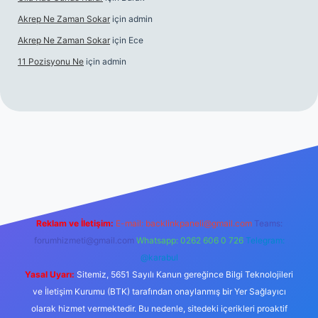
Akrep Ne Zaman Sokar
için
admin
Akrep Ne Zaman Sokar
için
Ece
11 Pozisyonu Ne
için
admin
l giriş
Reklam ve İletişim:
E-mail:
backlinkpaneli@gmail.com
Teams:
forumhizmeti@gmail.com
Whatsapp: 0262 606 0 726
Telegram:
@karabul
Yasal Uyarı:
Sitemiz, 5651 Sayılı Kanun gereğince Bilgi Teknolojileri
ve İletişim Kurumu (BTK) tarafından onaylanmış bir Yer Sağlayıcı
olarak hizmet vermektedir. Bu nedenle, sitedeki içerikleri proaktif