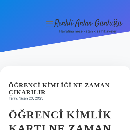
Renkli Anlar Günlüğü
menüyü
aç
Hayatına neşe katan kısa hikayeler!
Anasayfa
Gizlilik Politikası
Yasal Uyarı
Hakkımızda
ÖĞRENCI KIMLIĞI NE ZAMAN
ÇIKARILIR
Tarih: Nisan 20, 2025
ÖĞRENCI KIMLIK
KARTI NE ZAMAN