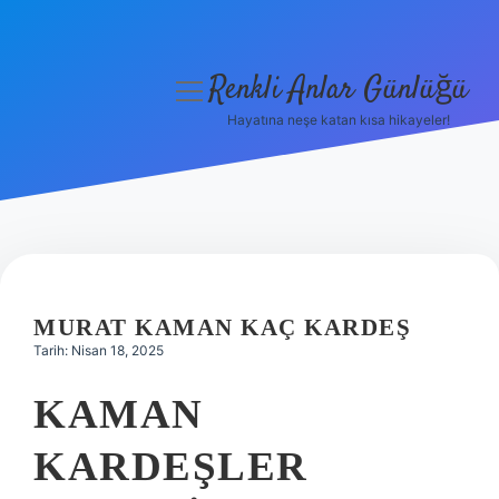
Renkli Anlar Günlüğü
menüyü
aç
Hayatına neşe katan kısa hikayeler!
Anasayfa
Gizlilik Politikası
Yasal Uyarı
Hakkımızda
MURAT KAMAN KAÇ KARDEŞ
Tarih: Nisan 18, 2025
KAMAN
KARDEŞLER