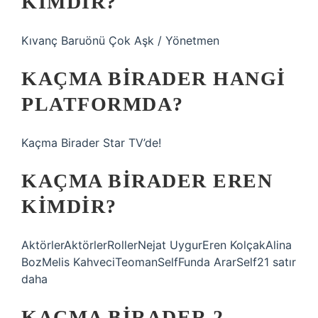
KIMDIR?
Kıvanç Baruönü Çok Aşk / Yönetmen
KAÇMA BIRADER HANGI
PLATFORMDA?
Kaçma Birader Star TV’de!
KAÇMA BIRADER EREN
KIMDIR?
AktörlerAktörlerRollerNejat UygurEren KolçakAlina
BozMelis KahveciTeomanSelfFunda ArarSelf21 satır
daha
KAÇMA BIRADER 2