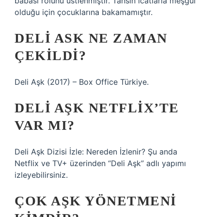
babası rolünü üstlenmiştir. Tahsin icatlarla meşgul
olduğu için çocuklarına bakamamıştır.
DELI ASK NE ZAMAN
ÇEKILDI?
Deli Aşk (2017) – Box Office Türkiye.
DELI AŞK NETFLIX’TE
VAR MI?
Deli Aşk Dizisi İzle: Nereden İzlenir? Şu anda
Netflix ve TV+ üzerinden “Deli Aşk” adlı yapımı
izleyebilirsiniz.
ÇOK AŞK YÖNETMENI