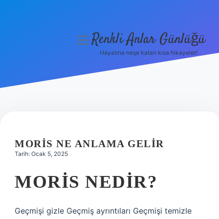
Renkli Anlar Günlüğü
menüyü
aç
Hayatına neşe katan kısa hikayeler!
Anasayfa
Gizlilik Politikası
Yasal Uyarı
Hakkımızda
MORIS NE ANLAMA GELIR
Tarih: Ocak 5, 2025
MORIS NEDIR?
Geçmişi gizle Geçmiş ayrıntıları Geçmişi temizle