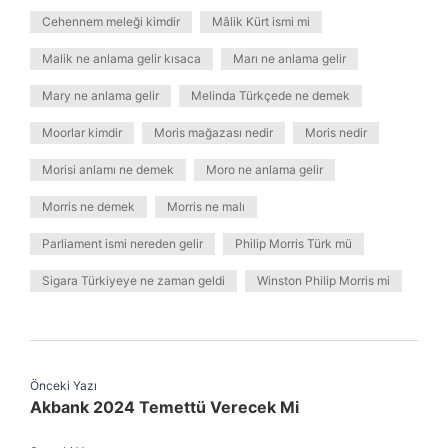
Cehennem meleği kimdir
Mâlik Kürt ismi mi
Malik ne anlama gelir kısaca
Marı ne anlama gelir
Mary ne anlama gelir
Melinda Türkçede ne demek
Moorlar kimdir
Moris mağazası nedir
Moris nedir
Morisi anlamı ne demek
Moro ne anlama gelir
Morris ne demek
Morris ne malı
Parliament ismi nereden gelir
Philip Morris Türk mü
Sigara Türkiyeye ne zaman geldi
Winston Philip Morris mi
Önceki Yazı
Akbank 2024 Temettü Verecek Mi