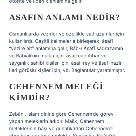
otorite ve liderlik anlamına gelir.
ASAFIN ANLAMI NEDIR?
Osmanlılarda vezirler ve özellikle sadrazamlar için
kullanılırdı. Çeşitli kelimelerle birleşerek, âsafî
“vezire ait” anlamına gelir, Bâb-ı Âsafî sadrazamın
ve Bâbıâli’nin mülkü için, âsaf-cah itibar ve
saygınlık sahibi kişiler için, âsaf-rey ve âsaf-nazîr
ileri görüşlü kişiler için, vb. Bağlantılar yaratılmıştır.
CEHENNEM MELEĞI
KIMDIR?
Zebâni, İslam dinine göre Cehennem’de görev
yapan meleklerin adıdır. Malik, Cehennem
meleklerinin başı ve günahkârları Cehennem’e
atmaktan sorumlu melektir. Şeytanlar, Kur’an’da