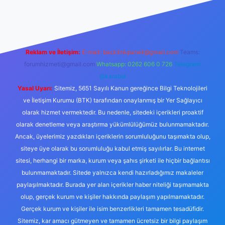
ş
Reklam ve İletişim:
E-mail:
backlinkpaneli@gmail.com
Teams:
forumhizmeti@gmail.com
Whatsapp: 0262 606 0 726
Telegram:
@karabul
Yasal Uyarı:
Sitemiz, 5651 Sayılı Kanun gereğince Bilgi Teknolojileri
ve İletişim Kurumu (BTK) tarafından onaylanmış bir Yer Sağlayıcı
olarak hizmet vermektedir. Bu nedenle, sitedeki içerikleri proaktif
olarak denetleme veya araştırma yükümlülüğümüz bulunmamaktadır.
Ancak, üyelerimiz yazdıkları içeriklerin sorumluluğunu taşımakta olup,
siteye üye olarak bu sorumluluğu kabul etmiş sayılırlar. Bu internet
sitesi, herhangi bir marka, kurum veya şahıs şirketi ile hiçbir bağlantısı
bulunmamaktadır. Sitede yalnızca kendi hazırladığımız makaleler
paylaşılmaktadır. Burada yer alan içerikler haber niteliği taşımamakta
olup, gerçek kurum ve kişiler hakkında paylaşım yapılmamaktadır.
Gerçek kurum ve kişiler ile isim benzerlikleri tamamen tesadüfidir.
Sitemiz, kar amacı gütmeyen ve tamamen ücretsiz bir bilgi paylaşım