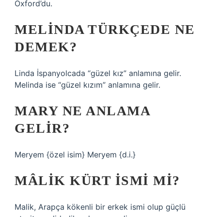
Oxford’du.
MELINDA TÜRKÇEDE NE
DEMEK?
Linda İspanyolcada “güzel kız” anlamına gelir.
Melinda ise “güzel kızım” anlamına gelir.
MARY NE ANLAMA
GELIR?
Meryem {özel isim} Meryem {d.i.}
MÂLIK KÜRT ISMI MI?
Malik, Arapça kökenli bir erkek ismi olup güçlü