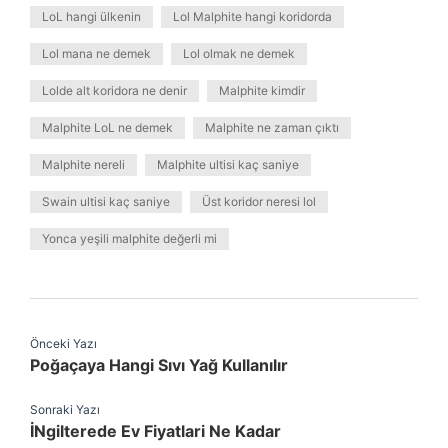
LoL hangi ülkenin
Lol Malphite hangi koridorda
Lol mana ne demek
Lol olmak ne demek
Lolde alt koridora ne denir
Malphite kimdir
Malphite LoL ne demek
Malphite ne zaman çıktı
Malphite nereli
Malphite ultisi kaç saniye
Swain ultisi kaç saniye
Üst koridor neresi lol
Yonca yeşili malphite değerli mi
Önceki Yazı
Poğaçaya Hangi Sıvı Yağ Kullanılır
Sonraki Yazı
İNgilterede Ev Fiyatlari Ne Kadar