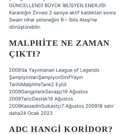
GÜNCELLENDİ BÜYÜK İBLİSYEN ENERJİSİ
Karanlığın Zirvesi 2 saniye aktif kaldıktan sonra
Swain nihai yeteneğini R – İblis Ateşi’ne
dönüştürebilir.
MALPHITE NE ZAMAN
ÇIKTI?
2009’da Yayımlanan League of Legends
ŞampiyonlarıŞampiyonSınıfYayın
TarihiMalphiteTank2 Eylül
2009GangplankSavaşçı19 Ağustos
2009TaricDestek19 Ağustos
2009KassadinSuikastçı7 Ağustos 200918 satır
daha24 Ocak 2023
ADC HANGI KORIDOR?