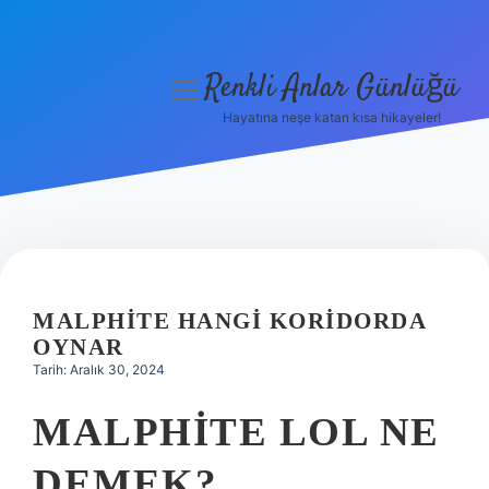
Renkli Anlar Günlüğü
menüyü
aç
Hayatına neşe katan kısa hikayeler!
Anasayfa
Gizlilik Politikası
Yasal Uyarı
Hakkımızda
MALPHITE HANGI KORIDORDA
OYNAR
Tarih: Aralık 30, 2024
MALPHITE LOL NE
DEMEK?