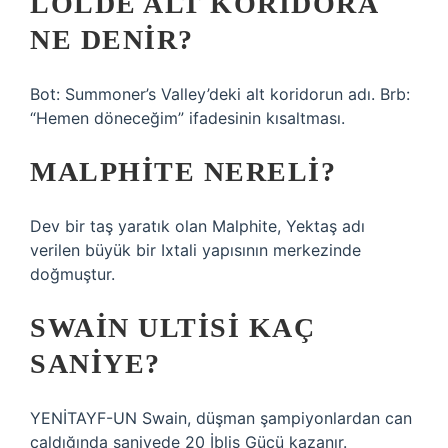
LOLDE ALT KORIDORA
NE DENIR?
Bot: Summoner’s Valley’deki alt koridorun adı. Brb:
“Hemen döneceğim” ifadesinin kısaltması.
MALPHITE NERELI?
Dev bir taş yaratık olan Malphite, Yektaş adı
verilen büyük bir Ixtali yapısının merkezinde
doğmuştur.
SWAIN ULTISI KAÇ
SANIYE?
YENİTAYF-UN Swain, düşman şampiyonlardan can
çaldığında saniyede 20 İblis Gücü kazanır.