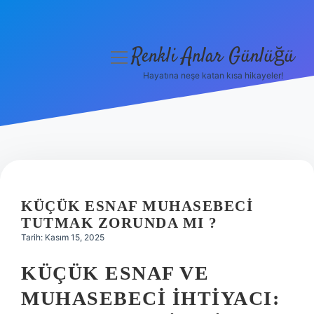
Renkli Anlar Günlüğü
menüyü
aç
Hayatına neşe katan kısa hikayeler!
Anasayfa
Gizlilik Politikası
Yasal Uyarı
Hakkımızda
KÜÇÜK ESNAF MUHASEBECI
TUTMAK ZORUNDA MI ?
Tarih: Kasım 15, 2025
KÜÇÜK ESNAF VE
MUHASEBECI İHTIYACI: