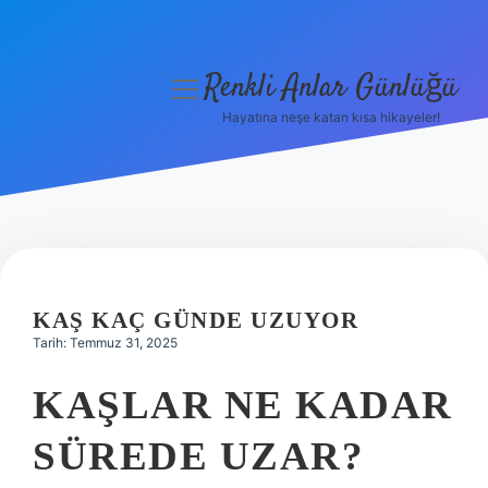
Renkli Anlar Günlüğü
menüyü
aç
Hayatına neşe katan kısa hikayeler!
Anasayfa
Gizlilik Politikası
Yasal Uyarı
Hakkımızda
KAŞ KAÇ GÜNDE UZUYOR
Tarih: Temmuz 31, 2025
KAŞLAR NE KADAR
SÜREDE UZAR?