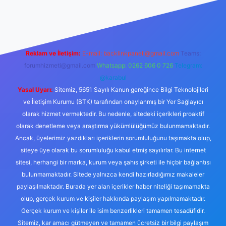
iş
Reklam ve İletişim:
E-mail:
backlinkpaneli@gmail.com
Teams:
forumhizmeti@gmail.com
Whatsapp: 0262 606 0 726
Telegram:
@karabul
Yasal Uyarı:
Sitemiz, 5651 Sayılı Kanun gereğince Bilgi Teknolojileri
ve İletişim Kurumu (BTK) tarafından onaylanmış bir Yer Sağlayıcı
olarak hizmet vermektedir. Bu nedenle, sitedeki içerikleri proaktif
olarak denetleme veya araştırma yükümlülüğümüz bulunmamaktadır.
Ancak, üyelerimiz yazdıkları içeriklerin sorumluluğunu taşımakta olup,
siteye üye olarak bu sorumluluğu kabul etmiş sayılırlar. Bu internet
sitesi, herhangi bir marka, kurum veya şahıs şirketi ile hiçbir bağlantısı
bulunmamaktadır. Sitede yalnızca kendi hazırladığımız makaleler
paylaşılmaktadır. Burada yer alan içerikler haber niteliği taşımamakta
olup, gerçek kurum ve kişiler hakkında paylaşım yapılmamaktadır.
Gerçek kurum ve kişiler ile isim benzerlikleri tamamen tesadüfidir.
Sitemiz, kar amacı gütmeyen ve tamamen ücretsiz bir bilgi paylaşım