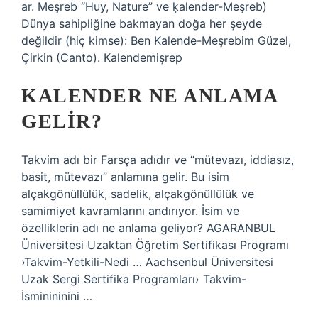
ar. Meşreb “Huy, Nature” ve ḳalender-Meşreb)
Dünya sahipliğine bakmayan doğa her şeyde
değildir (hiç kimse): Ben Kalende-Meşrebim Güzel,
Çirkin (Canto). Kalendemişrep
KALENDER NE ANLAMA
GELIR?
Takvim adı bir Farsça adıdır ve “mütevazı, iddiasız,
basit, mütevazı” anlamına gelir. Bu isim
alçakgönüllülük, sadelik, alçakgönüllülük ve
samimiyet kavramlarını andırıyor. İsim ve
özelliklerin adı ne anlama geliyor? AGARANBUL
Üniversitesi Uzaktan Öğretim Sertifikası Programı
›Takvim-Yetkili-Nedi … Aachsenbul Üniversitesi
Uzak Sergi Sertifika Programları› Takvim-
İsminininini …