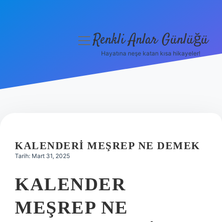
Renkli Anlar Günlüğü
menüyü
aç
Hayatına neşe katan kısa hikayeler!
Anasayfa
Gizlilik Politikası
Yasal Uyarı
Hakkımızda
KALENDERI MEŞREP NE DEMEK
Tarih: Mart 31, 2025
KALENDER
MEŞREP NE