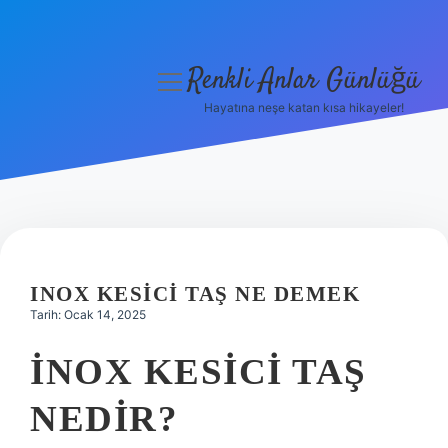
Renkli Anlar Günlüğü
menüyü
aç
Hayatına neşe katan kısa hikayeler!
Anasayfa
Gizlilik Politikası
Yasal Uyarı
Hakkımızda
INOX KESICI TAŞ NE DEMEK
Tarih: Ocak 14, 2025
İNOX KESICI TAŞ
NEDIR?