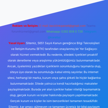
l giriş
Reklam ve İletişim:
E-mail:
backlinkpaneli@gmail.com
Teams:
forumhizmeti@gmail.com
Whatsapp: 0262 606 0 726
Telegram:
@karabul
Yasal Uyarı:
Sitemiz, 5651 Sayılı Kanun gereğince Bilgi Teknolojileri
ve İletişim Kurumu (BTK) tarafından onaylanmış bir Yer Sağlayıcı
olarak hizmet vermektedir. Bu nedenle, sitedeki içerikleri proaktif
olarak denetleme veya araştırma yükümlülüğümüz bulunmamaktadır.
Ancak, üyelerimiz yazdıkları içeriklerin sorumluluğunu taşımakta olup,
siteye üye olarak bu sorumluluğu kabul etmiş sayılırlar. Bu internet
sitesi, herhangi bir marka, kurum veya şahıs şirketi ile hiçbir bağlantısı
bulunmamaktadır. Sitede yalnızca kendi hazırladığımız makaleler
paylaşılmaktadır. Burada yer alan içerikler haber niteliği taşımamakta
olup, gerçek kurum ve kişiler hakkında paylaşım yapılmamaktadır.
Gerçek kurum ve kişiler ile isim benzerlikleri tamamen tesadüfidir.
Sitemiz, kar amacı gütmeyen ve tamamen ücretsiz bir bilgi paylaşım