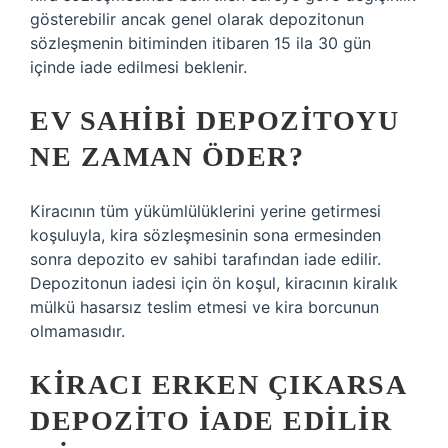
gösterebilir ancak genel olarak depozitonun
sözleşmenin bitiminden itibaren 15 ila 30 gün
içinde iade edilmesi beklenir.
EV SAHIBI DEPOZITOYU
NE ZAMAN ÖDER?
Kiracının tüm yükümlülüklerini yerine getirmesi
koşuluyla, kira sözleşmesinin sona ermesinden
sonra depozito ev sahibi tarafından iade edilir.
Depozitonun iadesi için ön koşul, kiracının kiralık
mülkü hasarsız teslim etmesi ve kira borcunun
olmamasıdır.
KIRACI ERKEN ÇIKARSA
DEPOZITO IADE EDILIR