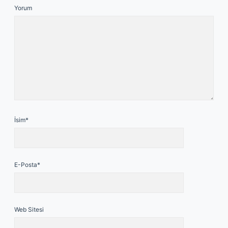
Yorum
İsim*
E-Posta*
Web Sitesi