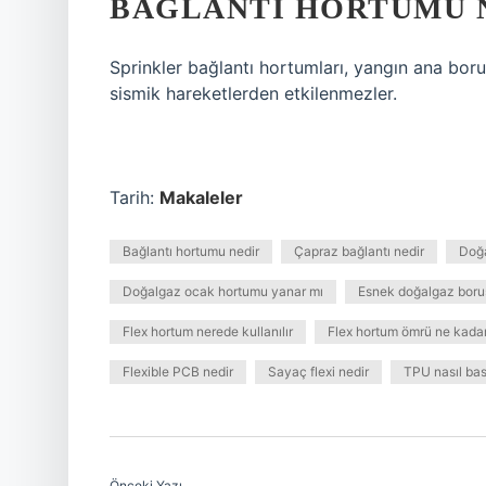
BAĞLANTI HORTUMU 
Sprinkler bağlantı hortumları, yangın ana bor
sismik hareketlerden etkilenmezler.
Tarih:
Makaleler
Bağlantı hortumu nedir
Çapraz bağlantı nedir
Doğa
Doğalgaz ocak hortumu yanar mı
Esnek doğalgaz borus
Flex hortum nerede kullanılır
Flex hortum ömrü ne kadar
Flexible PCB nedir
Sayaç flexi nedir
TPU nasıl bası
Önceki Yazı