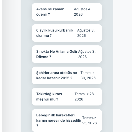
Avans ne zaman
Ağustos 4,
ödenir ?
2026
6 aylık kuzu kurbanlık
Ağustos 3,
olur mu ?
2026
3 nokta Ne Anlama Gelir
Ağustos 3,
Dövme ?
2026
Şehirler arası otobüs ne
Temmuz
kadar kazanır 2025 ?
30, 2026
Tekirdağ kirazı
Temmuz 28,
meşhur mu ?
2026
Bebeğin ilk hareketleri
Temmuz
karnın neresinde hissedilir
25, 2026
?