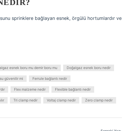
NEDIR?
usunu sprinklere bağlayan esnek, örgülü hortumlardır ve
lgaz esnek boru mu demir boru mu
Doğalgaz esnek boru nedir
u güvenilir mi
Ferrule bağlantı nedir
dır
Flex malzeme nedir
Flexible bağlantı nedir
lır
Tri clamp nedir
Voltaj clamp nedir
Zero clamp nedir
Sonraki Yazı