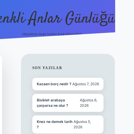
enkli Anlar Günlüğü
Hayatına neşe katan kısa hikayeler!
vdcasino güncel giriş
SIDEBAR
SON YAZILAR
Kazaen borç nedir ?
Ağustos 7, 2026
Bisiklet arabaya
Ağustos 6,
çarparsa ne olur ?
2026
Knez ne demek tarih
Ağustos 5,
?
2026