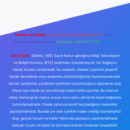
riş
Reklam ve İletişim:
E-mail:
backlinkpaneli@gmail.com
Teams:
forumhizmeti@gmail.com
Whatsapp: 0262 606 0 726
Telegram:
@karabul
Yasal Uyarı:
Sitemiz, 5651 Sayılı Kanun gereğince Bilgi Teknolojileri
ve İletişim Kurumu (BTK) tarafından onaylanmış bir Yer Sağlayıcı
olarak hizmet vermektedir. Bu nedenle, sitedeki içerikleri proaktif
olarak denetleme veya araştırma yükümlülüğümüz bulunmamaktadır.
Ancak, üyelerimiz yazdıkları içeriklerin sorumluluğunu taşımakta olup,
siteye üye olarak bu sorumluluğu kabul etmiş sayılırlar. Bu internet
sitesi, herhangi bir marka, kurum veya şahıs şirketi ile hiçbir bağlantısı
bulunmamaktadır. Sitede yalnızca kendi hazırladığımız makaleler
paylaşılmaktadır. Burada yer alan içerikler haber niteliği taşımamakta
olup, gerçek kurum ve kişiler hakkında paylaşım yapılmamaktadır.
Gerçek kurum ve kişiler ile isim benzerlikleri tamamen tesadüfidir.