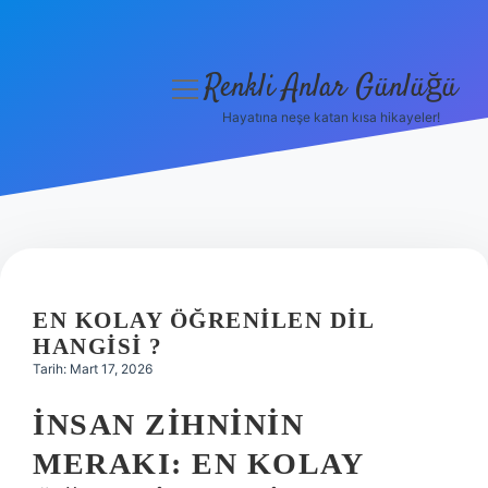
Renkli Anlar Günlüğü
menüyü
aç
Hayatına neşe katan kısa hikayeler!
Anasayfa
Gizlilik Politikası
Yasal Uyarı
Hakkımızda
EN KOLAY ÖĞRENILEN DIL
HANGISI ?
Tarih: Mart 17, 2026
İNSAN ZIHNININ
MERAKI: EN KOLAY