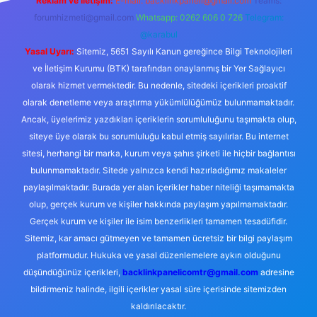
Reklam ve İletişim:
E-mail:
backlinkpaneli@gmail.com
Teams:
forumhizmeti@gmail.com
Whatsapp: 0262 606 0 726
Telegram:
@karabul
Yasal Uyarı:
Sitemiz, 5651 Sayılı Kanun gereğince Bilgi Teknolojileri
ve İletişim Kurumu (BTK) tarafından onaylanmış bir Yer Sağlayıcı
olarak hizmet vermektedir. Bu nedenle, sitedeki içerikleri proaktif
olarak denetleme veya araştırma yükümlülüğümüz bulunmamaktadır.
Ancak, üyelerimiz yazdıkları içeriklerin sorumluluğunu taşımakta olup,
siteye üye olarak bu sorumluluğu kabul etmiş sayılırlar. Bu internet
sitesi, herhangi bir marka, kurum veya şahıs şirketi ile hiçbir bağlantısı
bulunmamaktadır. Sitede yalnızca kendi hazırladığımız makaleler
paylaşılmaktadır. Burada yer alan içerikler haber niteliği taşımamakta
olup, gerçek kurum ve kişiler hakkında paylaşım yapılmamaktadır.
Gerçek kurum ve kişiler ile isim benzerlikleri tamamen tesadüfidir.
Sitemiz, kar amacı gütmeyen ve tamamen ücretsiz bir bilgi paylaşım
platformudur. Hukuka ve yasal düzenlemelere aykırı olduğunu
düşündüğünüz içerikleri,
backlinkpanelicomtr@gmail.com
adresine
bildirmeniz halinde, ilgili içerikler yasal süre içerisinde sitemizden
kaldırılacaktır.