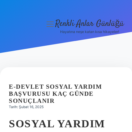
Renkli Anlar Günlüğü
menüyü
aç
Hayatına neşe katan kısa hikayeler!
Anasayfa
Gizlilik Politikası
Yasal Uyarı
Hakkımızda
E-DEVLET SOSYAL YARDIM
BAŞVURUSU KAÇ GÜNDE
SONUÇLANIR
Tarih: Şubat 16, 2025
SOSYAL YARDIM