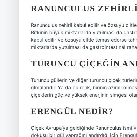
RANUNCULUS ZEHIRLI
Ranunculus zehirli kabul edilir ve özsuyu ciltl
Bitkinin büyük miktarlarda yutulması da gastroi
kabul edilir ve özsuyu ciltle temas ederse tahr
miktarlarda yutulması da gastrointestinal rahat
TURUNCU ÇIÇEĞIN AN
Turuncu güllerin ve diğer turuncu çiçek türleri
olmalarıdır. Ya da bu renk, birinin azimli olm
çiçeklerin güç ve yüksek enerjinin simgesi ol
ERENGÜL NEDIR?
Çiçek Avrupa’ya geldiğinde Ranunculus ismi veri
dokusu bir gül yaprağını andırdığı için Erengül