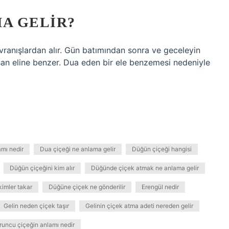
MA GELIR?
vranışlardan alır. Gün batımından sonra ve geceleyin
 insan eline benzer. Dua eden bir ele benzemesi nedeniyle
amı nedir
Dua çiçeği ne anlama gelir
Düğün çiçeği hangisi
Düğün çiçeğini kim alır
Düğünde çiçek atmak ne anlama gelir
imler takar
Düğüne çiçek ne gönderilir
Erengül nedir
Gelin neden çiçek taşır
Gelinin çiçek atma adeti nereden gelir
runcu çiçeğin anlamı nedir