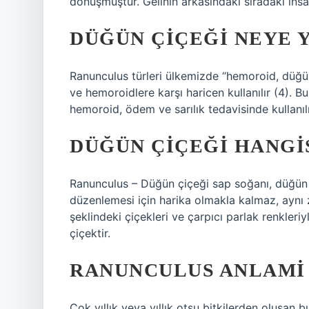
dönüşmüştür. Gelinin arkasındaki sıradaki insan
DÜĞÜN ÇIÇEĞI NEYE 
Ranunculus türleri ülkemizde “hemoroid, düğün ç
ve hemoroidlere karşı haricen kullanılır (4). Bu
hemoroid, ödem ve sarılık tedavisinde kullanılır
DÜĞÜN ÇIÇEĞI HANGI
Ranunculus – Düğün çiçeği sap soğanı, düğün ç
düzenlemesi için harika olmakla kalmaz, aynı z
şeklindeki çiçekleri ve çarpıcı parlak renkleri
çiçektir.
RANUNCULUS ANLAMI
Çok yıllık veya yıllık otsu bitkilerden oluşan b