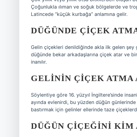
Çoğunlukla ılıman ve soğuk bölgelerde ve trop
Latincede “küçük kurbağa” anlamına gelir.
DÜĞÜNDE ÇIÇEK ATMA
Gelin çiçekleri denildiğinde akla ilk gelen şey
düğünde bekar arkadaşlarına çiçek atar ve bir 
inanılır.
GELININ ÇIÇEK ATMA
Söylentiye göre 16. yüzyıl İngiltere’sinde insa
ayında evlenirdi, bu yüzden düğün günlerinde
bastırmak için gelinler ellerinde taze çiçeklerd
DÜĞÜN ÇIÇEĞINI KIM 