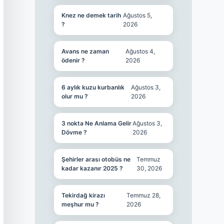
Knez ne demek tarih
Ağustos 5,
?
2026
Avans ne zaman
Ağustos 4,
ödenir ?
2026
6 aylık kuzu kurbanlık
Ağustos 3,
olur mu ?
2026
3 nokta Ne Anlama Gelir
Ağustos 3,
Dövme ?
2026
Şehirler arası otobüs ne
Temmuz
kadar kazanır 2025 ?
30, 2026
Tekirdağ kirazı
Temmuz 28,
meşhur mu ?
2026