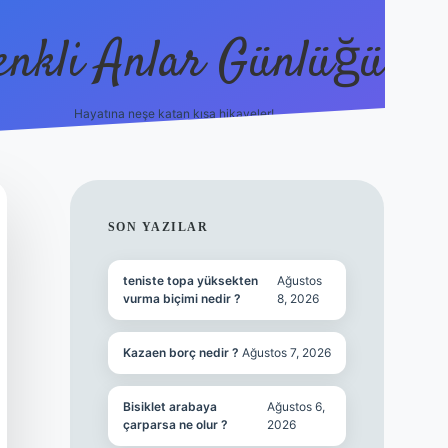
enkli Anlar Günlüğü
Hayatına neşe katan kısa hikayeler!
vdcasino güncel giriş
SIDEBAR
SON YAZILAR
teniste topa yüksekten
Ağustos
vurma biçimi nedir ?
8, 2026
Kazaen borç nedir ?
Ağustos 7, 2026
Bisiklet arabaya
Ağustos 6,
çarparsa ne olur ?
2026