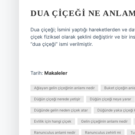
DUA ÇIÇEĞI NE ANLA
Dua çiçeği; İsmini yaptığı hareketlerden ve da
çiçek fiziksel olarak şeklini değiştirir ve bir
“dua çiçeği” ismi verilmiştir.
Tarih:
Makaleler
Ağlayan gelin çiçeğinin anlamı nedir
Buket çiçeğin anl
Düğün çiçeği nerede yetişir
Düğün çiçeği neye yarar
Düğünde gelin neden çiçek atar
Düğünde yaka çiçeği k
Evlilik için hangi çiçek
Gelin çiçeğinin anlamı nedir
Ranunculus anlami nedir
Ranunculus zehirli mi
Tu