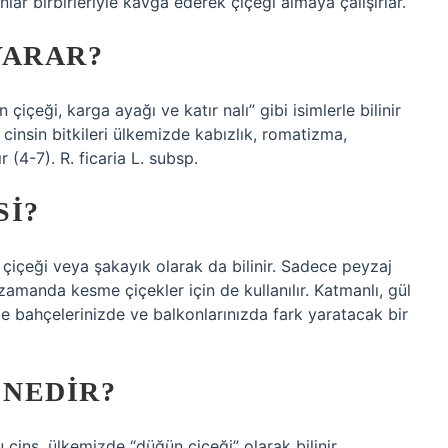
lar birbirleriyle kavga ederek çiçeği almaya çalışırlar.
YARAR?
içeği, karga ayağı ve katır nalı” gibi isimlerle bilinir
 cinsin bitkileri ülkemizde kabızlık, romatizma,
 (4-7). R. ficaria L. subsp.
SI?
içeği veya şakayık olarak da bilinir. Sadece peyzaj
amanda kesme çiçekler için de kullanılır. Katmanlı, gül
yle bahçelerinizde ve balkonlarınızda fark yaratacak bir
 NEDIR?
u cins, ülkemizde “düğün çiçeği” olarak bilinir.