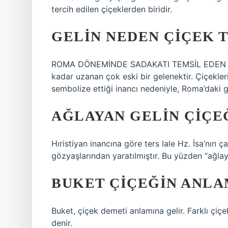
tercih edilen çiçeklerden biridir.
GELIN NEDEN ÇIÇEK T
ROMA DÖNEMİNDE SADAKATI TEMSİL EDEN ÇİÇE
kadar uzanan çok eski bir gelenektir. Çiçekler
sembolize ettiği inancı nedeniyle, Roma’daki ge
AĞLAYAN GELIN ÇIÇE
Hıristiyan inancına göre ters lale Hz. İsa’nı
gözyaşlarından yaratılmıştır. Bu yüzden “ağlaya
BUKET ÇIÇEĞIN ANLA
Buket, çiçek demeti anlamına gelir. Farklı çiçe
denir.