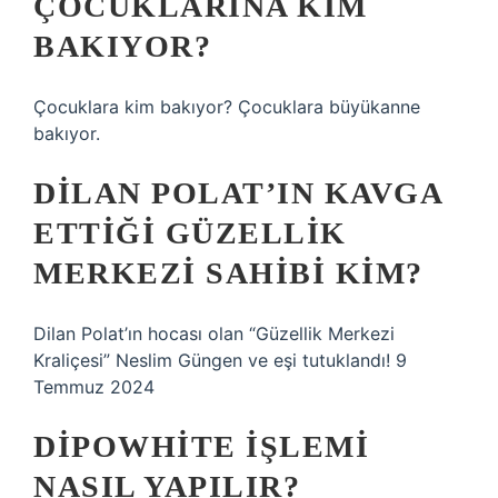
ÇOCUKLARINA KIM
BAKIYOR?
Çocuklara kim bakıyor? Çocuklara büyükanne
bakıyor.
DILAN POLAT’IN KAVGA
ETTIĞI GÜZELLIK
MERKEZI SAHIBI KIM?
Dilan Polat’ın hocası olan “Güzellik Merkezi
Kraliçesi” Neslim Güngen ve eşi tutuklandı! 9
Temmuz 2024
DIPOWHITE IŞLEMI
NASIL YAPILIR?