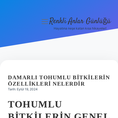
Renkli Anlar Günlüğü
menüyü
aç
Hayatına neşe katan kısa hikayeler!
Anasayfa
Gizlilik Politikası
Yasal Uyarı
Hakkımızda
DAMARLI TOHUMLU BITKILERIN
ÖZELLIKLERI NELERDIR
Tarih: Eylül 19, 2024
TOHUMLU
BITKILERIN GENEL