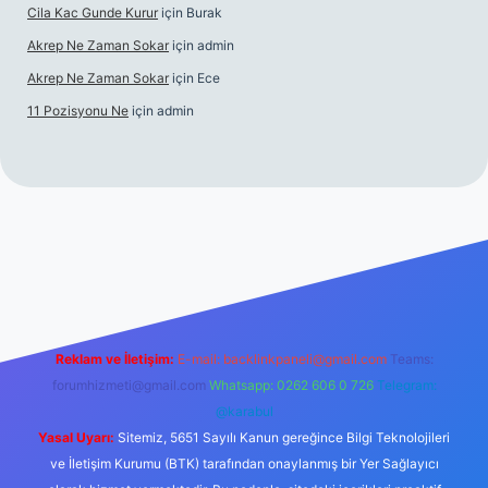
Cila Kac Gunde Kurur
için
Burak
Akrep Ne Zaman Sokar
için
admin
Akrep Ne Zaman Sokar
için
Ece
11 Pozisyonu Ne
için
admin
casino güncel giriş
Reklam ve İletişim:
E-mail:
backlinkpaneli@gmail.com
Teams:
forumhizmeti@gmail.com
Whatsapp: 0262 606 0 726
Telegram:
@karabul
Yasal Uyarı:
Sitemiz, 5651 Sayılı Kanun gereğince Bilgi Teknolojileri
ve İletişim Kurumu (BTK) tarafından onaylanmış bir Yer Sağlayıcı