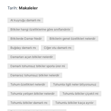
Tarih:
Makaleler
At kuyruğu damarlı mı
Bitkiler hangi özelliklerine göre sınıflandırılır
Bitkilerde Damar Nedir
Bitkilerin genel özellikleri nelerdir
Buğday damarlı mı
Ciğer otu damarlı mı
Damarları açan bitkiler nelerdir
Damarlı tohumsuz bitkiler sporla ürer mi
Damarsız tohumsuz bitkiler nelerdir
Tohum özellikleri nelerdir
Tohumla ilgili neler biliyorsunuz
Tohumla yetişen bitkiler nelerdir
Tohumlu bitkiler çiçekli mi
Tohumlu bitkiler damarlı mı
Tohumlu bitkiler kaça ayrılır