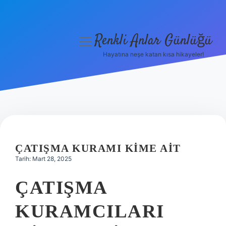
Renkli Anlar Günlüğü
menüyü
aç
Hayatına neşe katan kısa hikayeler!
Anasayfa
Gizlilik Politikası
Yasal Uyarı
Hakkımızda
ÇATIŞMA KURAMI KIME AIT
Tarih: Mart 28, 2025
ÇATIŞMA
KURAMCILARI