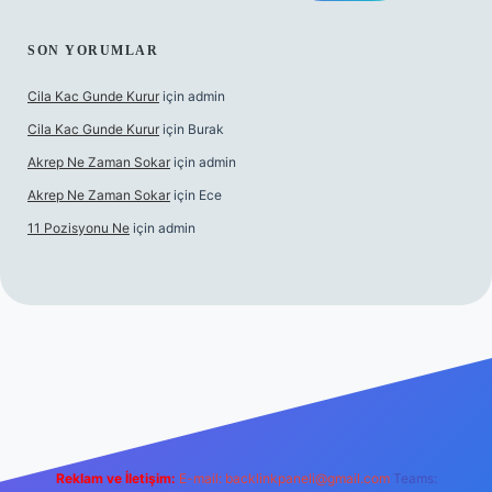
SON YORUMLAR
Cila Kac Gunde Kurur
için
admin
Cila Kac Gunde Kurur
için
Burak
Akrep Ne Zaman Sokar
için
admin
Akrep Ne Zaman Sokar
için
Ece
11 Pozisyonu Ne
için
admin
dcasino güncel giriş
Reklam ve İletişim:
E-mail:
backlinkpaneli@gmail.com
Teams: