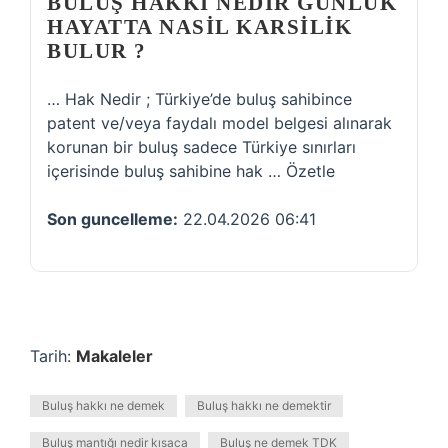
BULUŞ HAKKI NEDIR GUNLUK
HAYATTA NASIL KARSILIK
BULUR ?
… Hak Nedir ; Türkiye’de buluş sahibince
patent ve/veya faydalı model belgesi alınarak
korunan bir buluş sadece Türkiye sınırları
içerisinde buluş sahibine hak … Özetle
Son guncelleme:
22.04.2026 06:41
Tarih:
Makaleler
Buluş hakkı ne demek
Buluş hakkı ne demektir
Buluş mantığı nedir kısaca
Buluş ne demek TDK