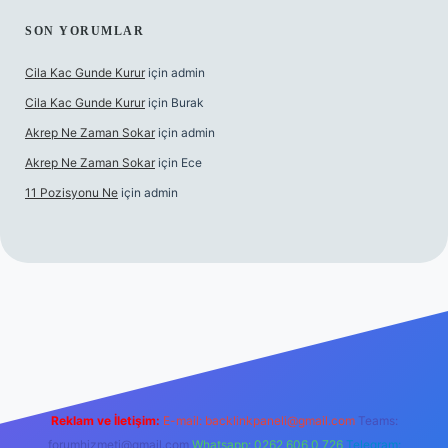
SON YORUMLAR
Cila Kac Gunde Kurur
için
admin
Cila Kac Gunde Kurur
için
Burak
Akrep Ne Zaman Sokar
için
admin
Akrep Ne Zaman Sokar
için
Ece
11 Pozisyonu Ne
için
admin
casino güncel giriş
Reklam ve İletişim:
E-mail:
backlinkpaneli@gmail.com
Teams:
forumhizmeti@gmail.com
Whatsapp: 0262 606 0 726
Telegram: