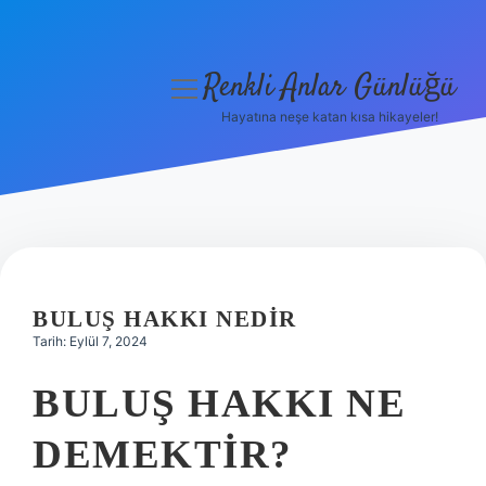
Renkli Anlar Günlüğü
menüyü
aç
Hayatına neşe katan kısa hikayeler!
Anasayfa
Gizlilik Politikası
Yasal Uyarı
Hakkımızda
BULUŞ HAKKI NEDIR
Tarih: Eylül 7, 2024
BULUŞ HAKKI NE
DEMEKTIR?