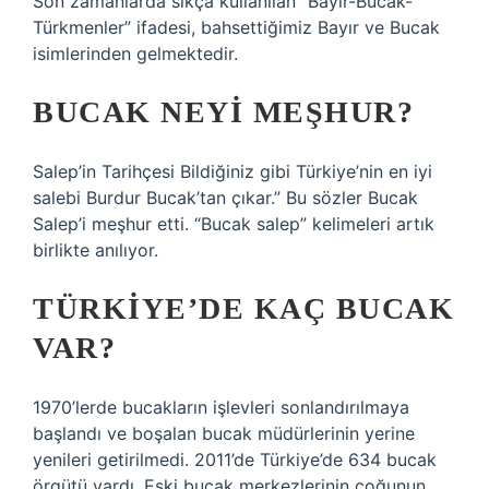
Son zamanlarda sıkça kullanılan “Bayır-Bucak-
Türkmenler” ifadesi, bahsettiğimiz Bayır ve Bucak
isimlerinden gelmektedir.
BUCAK NEYI MEŞHUR?
Salep’in Tarihçesi Bildiğiniz gibi Türkiye’nin en iyi
salebi Burdur Bucak’tan çıkar.” Bu sözler Bucak
Salep’i meşhur etti. “Bucak salep” kelimeleri artık
birlikte anılıyor.
TÜRKIYE’DE KAÇ BUCAK
VAR?
1970’lerde bucakların işlevleri sonlandırılmaya
başlandı ve boşalan bucak müdürlerinin yerine
yenileri getirilmedi. 2011’de Türkiye’de 634 bucak
örgütü vardı. Eski bucak merkezlerinin çoğunun