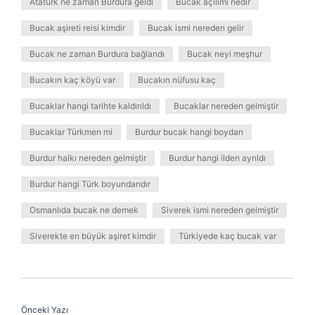
Atatürk ne zaman Burdura geldi
Bucak açılımı nedir
Bucak aşireti reisi kimdir
Bucak ismi nereden gelir
Bucak ne zaman Burdura bağlandı
Bucak neyi meşhur
Bucakın kaç köyü var
Bucakın nüfusu kaç
Bucaklar hangi tarihte kaldırıldı
Bucaklar nereden gelmiştir
Bucaklar Türkmen mi
Burdur bucak hangi boydan
Burdur halkı nereden gelmiştir
Burdur hangi ilden ayrıldı
Burdur hangi Türk boyundandır
Osmanlıda bucak ne demek
Siverek ismi nereden gelmiştir
Siverekte en büyük aşiret kimdir
Türkiyede kaç bucak var
Önceki Yazı