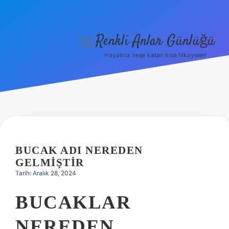
Renkli Anlar Günlüğü
menüyü
aç
Hayatına neşe katan kısa hikayeler!
Anasayfa
Gizlilik Politikası
Yasal Uyarı
Hakkımızda
BUCAK ADI NEREDEN
GELMIŞTIR
Tarih: Aralık 28, 2024
BUCAKLAR
NEREDEN