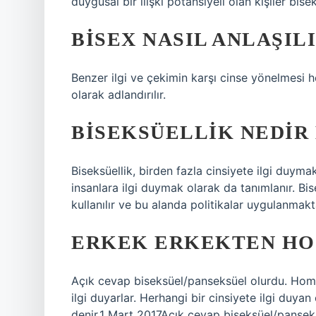
duygusal bir ilişki potansiyeli olan kişiler bise
BISEX NASIL ANLAŞIL
Benzer ilgi ve çekimin karşı cinse yönelmesi he
olarak adlandırılır.
BISEKSÜELLIK NEDIR
Biseksüellik, birden fazla cinsiyete ilgi duyma
insanlara ilgi duymak olarak da tanımlanır. Bis
kullanılır ve bu alanda politikalar uygulanmakt
ERKEK ERKEKTEN HO
Açık cevap biseksüel/panseksüel olurdu. Homo
ilgi duyarlar. Herhangi bir cinsiyete ilgi duya
denir.1 Mart 2017Açık cevap biseksüel/pansek