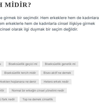
H MIDIR?
iye girmek bir seçimdir. Hem erkeklere hem de kadınlara
em erkeklerle hem de kadınlarla cinsel ilişkiye girmek
insel olarak ilgi duymak bir seçim değildir.
ı
Biseksüellik geçici mi
Biseksüellik genetik mi
Biseksüellik tercih midir
Bisex aktif ne demek
rkekten hoşlanana ne denir
Hetero erkek nedir
ilir
Normal bir erkeğin cinsel yönelimi nedir
i fark nedir
Top ne demek cinsellik