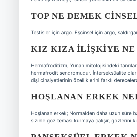
TOP NE DEMEK CINSE
Testisler için argo. Eşcinsel için argo, saldırg
KIZ KIZA ILIŞKIYE NE
Hermafroditizm, Yunan mitolojisindeki tanrılar 
hermafrodit sendromudur. İnterseksüalite olar
dişi cinsiyetlerinin özelliklerini farklı derecele
HOŞLANAN ERKEK NE
Hoşlanan erkek; Normalden daha uzun süre baka
sizinle göz teması kurmaya çalışır, gözlerini kı
PANSEKSÜEL ERKEK 