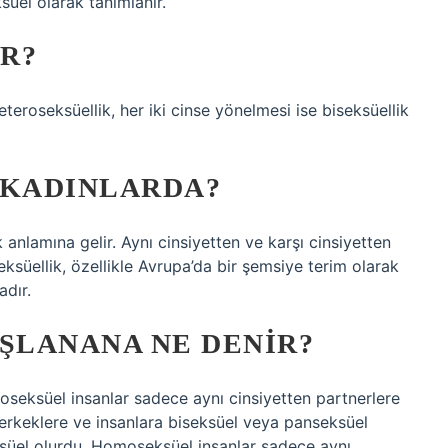
ksüel olarak tanımlanır.
IR?
teroseksüellik, her iki cinse yönelmesi ise biseksüellik
 KADINLARDA?
k anlamına gelir. Aynı cinsiyetten ve karşı cinsiyetten
eksüellik, özellikle Avrupa’da bir şemsiye terim olarak
adır.
ŞLANANA NE DENIR?
seksüel insanlar sadece aynı cinsiyetten partnerlere
n erkeklere ve insanlara biseksüel veya panseksüel
süel olurdu. Homoseksüel insanlar sadece aynı