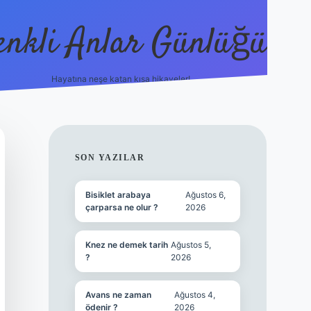
enkli Anlar Günlüğü
Hayatına neşe katan kısa hikayeler!
vdcasino güncel giriş
SIDEBAR
SON YAZILAR
Bisiklet arabaya
Ağustos 6,
çarparsa ne olur ?
2026
Knez ne demek tarih
Ağustos 5,
?
2026
Avans ne zaman
Ağustos 4,
ödenir ?
2026