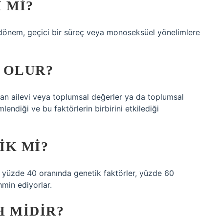
 MI?
r dönem, geçici bir süreç veya monoseksüel yönelimlere
 OLUR?
şan ailevi veya toplumsal değerler ya da toplumsal
mlendiği ve bu faktörlerin birbirini etkilediği
IK MI?
in yüzde 40 oranında genetik faktörler, yüzde 60
hmin ediyorlar.
H MIDIR?