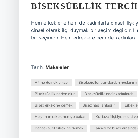
BISEKSÜELLIK TERCI
Hem erkeklerle hem de kadınlarla cinsel ilişk
cinsel olarak ilgi duymak bir seçim değildir. H
bir seçimdir. Hem erkeklere hem de kadınlara c
Tarih:
Makaleler
AP ne demek cinsel
Biseksüeller translardan hoşlanır m
Biseksüellik neden olur
Biseksüellik nedir kadınlarda
Bisex erkek ne demek
Bisex nasıl anlaşılır
Erkek e
Hoşlanan erkek nereye bakar
Kız kıza ilişkiye ne ad ver
Panseksüel erkek ne demek
Pansex ve bisex arasındak