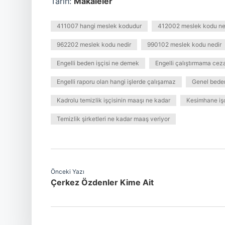
Tarih:
Makaleler
411007 hangi meslek kodudur
412002 meslek kodu ne
962202 meslek kodu nedir
990102 meslek kodu nedir
Engelli beden işçisi ne demek
Engelli çalıştırmama cez
Engelli raporu olan hangi işlerde çalışamaz
Genel beden
Kadrolu temizlik işçisinin maaşı ne kadar
Kesimhane işç
Temizlik şirketleri ne kadar maaş veriyor
Önceki Yazı
Çerkez Özdenler Kime Ait