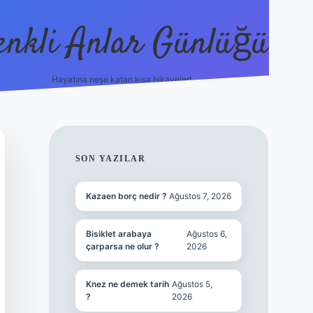
enkli Anlar Günlüğü
Hayatına neşe katan kısa hikayeler!
vdcasino güncel giriş
SIDEBAR
SON YAZILAR
Kazaen borç nedir ?
Ağustos 7, 2026
Bisiklet arabaya
Ağustos 6,
çarparsa ne olur ?
2026
Knez ne demek tarih
Ağustos 5,
?
2026