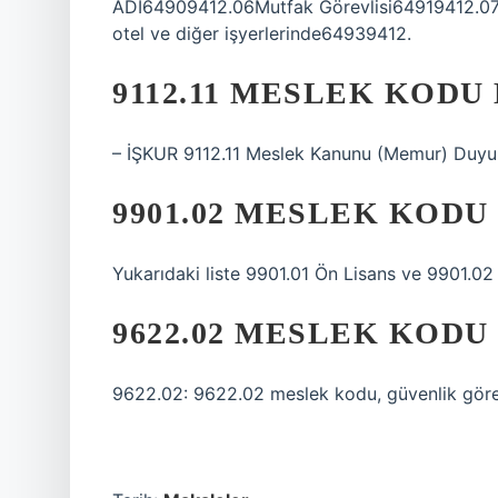
ADI64909412.06Mutfak Görevlisi64919412.07B
otel ve diğer işyerlerinde64939412.
9112.11 MESLEK KODU
– İŞKUR 9112.11 Meslek Kanunu (Memur) Duyur
9901.02 MESLEK KODU
Yukarıdaki liste 9901.01 Ön Lisans ve 9901.02
9622.02 MESLEK KODU
9622.02: 9622.02 meslek kodu, güvenlik görevl