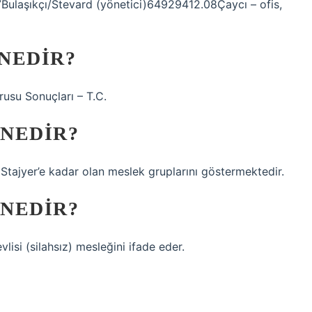
ulaşıkçı/Stevard (yönetici)64929412.08Çaycı – ofis,
 NEDIR?
usu Sonuçları – T.C.
 NEDIR?
 Stajyer’e kadar olan meslek gruplarını göstermektedir.
 NEDIR?
isi (silahsız) mesleğini ifade eder.