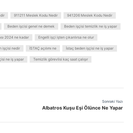
dir
911211 Meslek Kodu Nedir
941206 Meslek Kodu Nedir
Beden işcisi genel ne demek
Beden işçisi temizlik ne iş yapar
ası 2024 ne kadar
Engelli işçi işten çıkarılırsa ne olur
 işçisi nedir
İSTAÇ açılımı ne
İstaç beden işçisi ne iş yapar
isi ne iş yapar
Temizlik görevlisi kaç saat çalışır
Sonraki Yazı
Albatros Kuşu Eşi Ölünce Ne Yapar