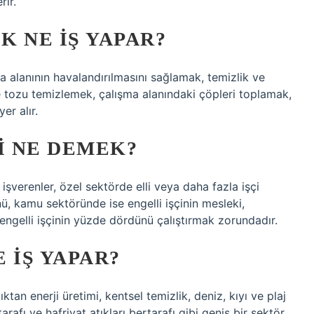
rir.
K NE IŞ YAPAR?
ma alanının havalandırılmasını sağlamak, temizlik ve
 tozu temizlemek, çalışma alanındaki çöpleri toplamak,
er alır.
I NE DEMEK?
şverenler, özel sektörde elli veya daha fazla işçi
ünü, kamu sektöründe ise engelli işçinin mesleki,
engelli işçinin yüzde dördünü çalıştırmak zorundadır.
E IŞ YAPAR?
ktan enerji üretimi, kentsel temizlik, deniz, kıyı ve plaj
tarafı ve hafriyat atıkları bertarafı gibi geniş bir sektör