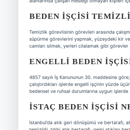
alanlarında çalışan mesleği olmayan kişileri içe
BEDEN IŞÇISI TEMIZLI
Temizlik görevlisinin görevleri arasında çalış
süpürme görevlerini yapmak, yüzeydeki kir ve
camları silmek, yerleri cilalamak gibi görevler y
ENGELLI BEDEN IŞÇIS
4857 sayılı İş Kanununun 30. maddesine göre; i
çalıştırdıkları işlerde engelli işçinin yüzde üç
bedensel ve ruhsal durumlarına uygun işlerde 
İSTAÇ BEDEN IŞÇISI N
İstanbul’da atık geri dönüşümü ve bertarafı, atı
temizliği, tıbbi atık bertarafı, gemi atıkları ber