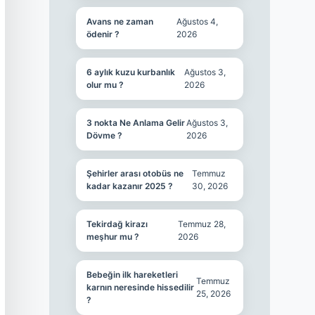
Avans ne zaman
Ağustos 4,
ödenir ?
2026
6 aylık kuzu kurbanlık
Ağustos 3,
olur mu ?
2026
3 nokta Ne Anlama Gelir
Ağustos 3,
Dövme ?
2026
Şehirler arası otobüs ne
Temmuz
kadar kazanır 2025 ?
30, 2026
Tekirdağ kirazı
Temmuz 28,
meşhur mu ?
2026
Bebeğin ilk hareketleri
Temmuz
karnın neresinde hissedilir
25, 2026
?