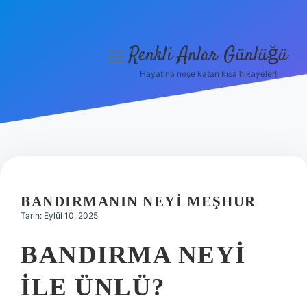
Renkli Anlar Günlüğü
menüyü
aç
Hayatına neşe katan kısa hikayeler!
Anasayfa
Gizlilik Politikası
Yasal Uyarı
Hakkımızda
BANDIRMANIN NEYI MEŞHUR
Tarih: Eylül 10, 2025
BANDIRMA NEYI
ILE ÜNLÜ?