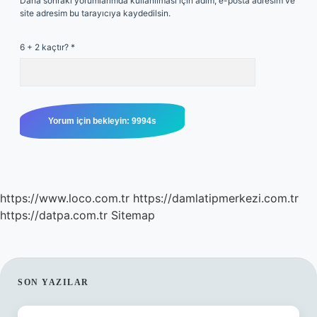
Daha sonraki yorumlarımda kullanılması için adım, e-posta adresim ve
site adresim bu tarayıcıya kaydedilsin.
6 + 2 kaçtır?
*
https://www.loco.com.tr
https://damlatipmerkezi.com.tr
https://datpa.com.tr
Sitemap
SIDEBAR
SON YAZILAR