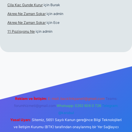
Cila Kac Gunde Kurur
için
Burak
Akrep Ne Zaman Sokar
için
admin
Akrep Ne Zaman Sokar
için
Ece
11 Pozisyonu Ne
için
admin
güncel giriş
Reklam ve İletişim:
E-mail:
backlinkpaneli@gmail.com
Teams:
forumhizmeti@gmail.com
Whatsapp: 0262 606 0 726
Telegram:
@karabul
Yasal Uyarı:
Sitemiz, 5651 Sayılı Kanun gereğince Bilgi Teknolojileri
ve İletişim Kurumu (BTK) tarafından onaylanmış bir Yer Sağlayıcı