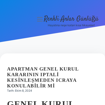
Renkli Anlar Günlüğü
menüyü
aç
Hayatına neşe katan kısa hikayeler!
Anasayfa
Gizlilik Politikası
Yasal Uyarı
Hakkımızda
APARTMAN GENEL KURUL
KARARININ IPTALI
KESINLEŞMEDEN ICRAYA
KONULABILIR MI
Tarih: Ekim 8, 2024
GENEL KURUL