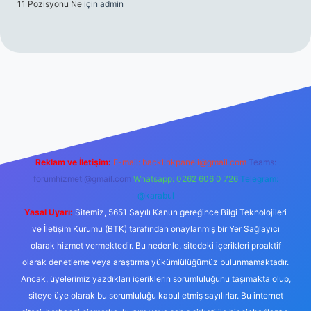
11 Pozisyonu Ne
için
admin
 giriş
Reklam ve İletişim:
E-mail:
backlinkpaneli@gmail.com
Teams:
forumhizmeti@gmail.com
Whatsapp: 0262 606 0 726
Telegram:
@karabul
Yasal Uyarı:
Sitemiz, 5651 Sayılı Kanun gereğince Bilgi Teknolojileri
ve İletişim Kurumu (BTK) tarafından onaylanmış bir Yer Sağlayıcı
olarak hizmet vermektedir. Bu nedenle, sitedeki içerikleri proaktif
olarak denetleme veya araştırma yükümlülüğümüz bulunmamaktadır.
Ancak, üyelerimiz yazdıkları içeriklerin sorumluluğunu taşımakta olup,
siteye üye olarak bu sorumluluğu kabul etmiş sayılırlar. Bu internet