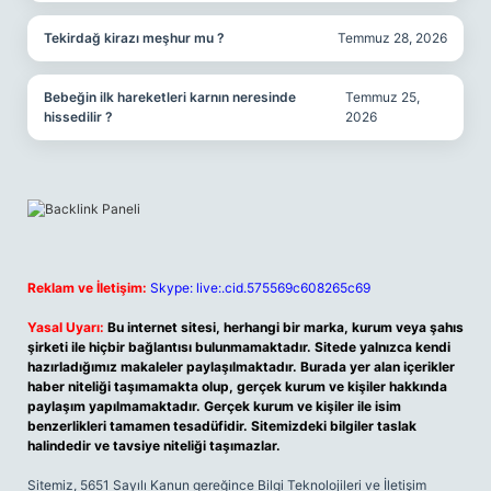
Tekirdağ kirazı meşhur mu ?
Temmuz 28, 2026
Bebeğin ilk hareketleri karnın neresinde
Temmuz 25,
hissedilir ?
2026
Reklam ve İletişim:
Skype: live:.cid.575569c608265c69
Yasal Uyarı:
Bu internet sitesi, herhangi bir marka, kurum veya şahıs
şirketi ile hiçbir bağlantısı bulunmamaktadır. Sitede yalnızca kendi
hazırladığımız makaleler paylaşılmaktadır. Burada yer alan içerikler
haber niteliği taşımamakta olup, gerçek kurum ve kişiler hakkında
paylaşım yapılmamaktadır. Gerçek kurum ve kişiler ile isim
benzerlikleri tamamen tesadüfidir. Sitemizdeki bilgiler taslak
halindedir ve tavsiye niteliği taşımazlar.
Sitemiz, 5651 Sayılı Kanun gereğince Bilgi Teknolojileri ve İletişim