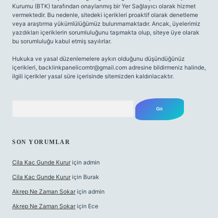
Kurumu (BTK) tarafından onaylanmış bir Yer Sağlayıcı olarak hizmet
vermektedir. Bu nedenle, sitedeki içerikleri proaktif olarak denetleme
veya araştırma yükümlülüğümüz bulunmamaktadır. Ancak, üyelerimiz
yazdıkları içeriklerin sorumluluğunu taşımakta olup, siteye üye olarak
bu sorumluluğu kabul etmiş sayılırlar.
Hukuka ve yasal düzenlemelere aykırı olduğunu düşündüğünüz
içerikleri,
backlinkpanelicomtr@gmail.com
adresine bildirmeniz halinde,
ilgili içerikler yasal süre içerisinde sitemizden kaldırılacaktır.
Arama
SON YORUMLAR
Cila Kac Gunde Kurur
için
admin
Cila Kac Gunde Kurur
için
Burak
Akrep Ne Zaman Sokar
için
admin
Akrep Ne Zaman Sokar
için
Ece