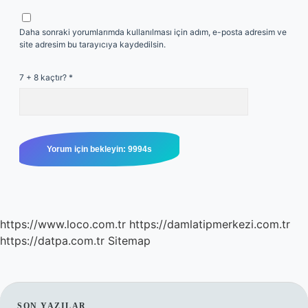
Daha sonraki yorumlarımda kullanılması için adım, e-posta adresim ve
site adresim bu tarayıcıya kaydedilsin.
7 + 8 kaçtır?
*
https://www.loco.com.tr
https://damlatipmerkezi.com.tr
https://datpa.com.tr
Sitemap
SON YAZILAR