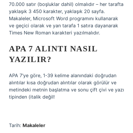
70.000 satır (boşluklar dahil) olmalıdır – her tarafta
yaklaşık 3 450 karakter, yaklaşık 20 sayfa.
Makaleler, Microsoft Word programını kullanarak
ve geçici olarak ve yan tarafa 1 satıra dayanarak
Times New Roman karakteri yazılmalıdır.
APA 7 ALINTI NASIL
YAZILIR?
APA 7’ye göre, 1-39 kelime alanındaki doğrudan
alıntılar kısa doğrudan alıntılar olarak görülür ve
metindeki metnin başlatma ve sonu çift çivi ve yazı
tipinden (italik değil!
Tarih:
Makaleler