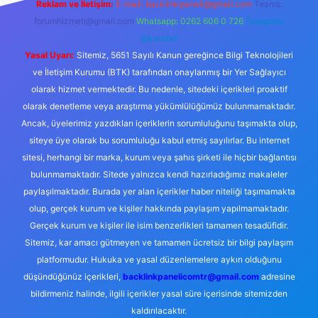
Reklam ve İletişim:
E-mail:
backlinkpaneli@gmail.com
Teams:
forumhizmeti@gmail.com
Whatsapp: 0262 606 0 726
Telegram:
@karabul
Yasal Uyarı:
Sitemiz, 5651 Sayılı Kanun gereğince Bilgi Teknolojileri
ve İletişim Kurumu (BTK) tarafından onaylanmış bir Yer Sağlayıcı
olarak hizmet vermektedir. Bu nedenle, sitedeki içerikleri proaktif
olarak denetleme veya araştırma yükümlülüğümüz bulunmamaktadır.
Ancak, üyelerimiz yazdıkları içeriklerin sorumluluğunu taşımakta olup,
siteye üye olarak bu sorumluluğu kabul etmiş sayılırlar. Bu internet
sitesi, herhangi bir marka, kurum veya şahıs şirketi ile hiçbir bağlantısı
bulunmamaktadır. Sitede yalnızca kendi hazırladığımız makaleler
paylaşılmaktadır. Burada yer alan içerikler haber niteliği taşımamakta
olup, gerçek kurum ve kişiler hakkında paylaşım yapılmamaktadır.
Gerçek kurum ve kişiler ile isim benzerlikleri tamamen tesadüfidir.
Sitemiz, kar amacı gütmeyen ve tamamen ücretsiz bir bilgi paylaşım
platformudur. Hukuka ve yasal düzenlemelere aykırı olduğunu
düşündüğünüz içerikleri,
backlinkpanelicomtr@gmail.com
adresine
bildirmeniz halinde, ilgili içerikler yasal süre içerisinde sitemizden
kaldırılacaktır.