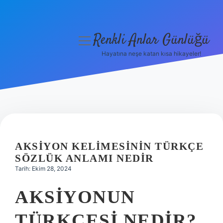
Renkli Anlar Günlüğü
menüyü
aç
Hayatına neşe katan kısa hikayeler!
Anasayfa
Gizlilik Politikası
Yasal Uyarı
Hakkımızda
AKSIYON KELIMESININ TÜRKÇE
SÖZLÜK ANLAMI NEDIR
Tarih: Ekim 28, 2024
AKSIYONUN
TÜRKÇESI NEDIR?