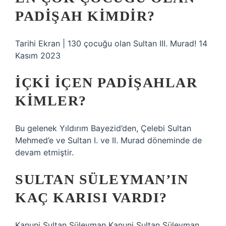
PADIŞAH KIMDIR?
Tarihi Ekran | 130 çocuğu olan Sultan III. Murad! 14
Kasım 2023
İÇKI IÇEN PADIŞAHLAR
KIMLER?
Bu gelenek Yıldırım Bayezid’den, Çelebi Sultan
Mehmed’e ve Sultan I. ve II. Murad döneminde de
devam etmiştir.
SULTAN SÜLEYMAN’IN
KAÇ KARISI VARDI?
Kanuni Sultan Süleyman Kanuni Sultan Süleyman