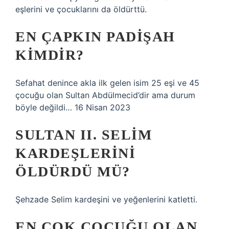
eşlerini ve çocuklarını da öldürttü.
EN ÇAPKIN PADIŞAH
KIMDIR?
Sefahat denince akla ilk gelen isim 25 eşi ve 45
çocuğu olan Sultan Abdülmecid’dir ama durum
böyle değildi… 16 Nisan 2023
SULTAN II. SELIM
KARDEŞLERINI
ÖLDÜRDÜ MÜ?
Şehzade Selim kardeşini ve yeğenlerini katletti.
EN ÇOK ÇOCUĞU OLAN