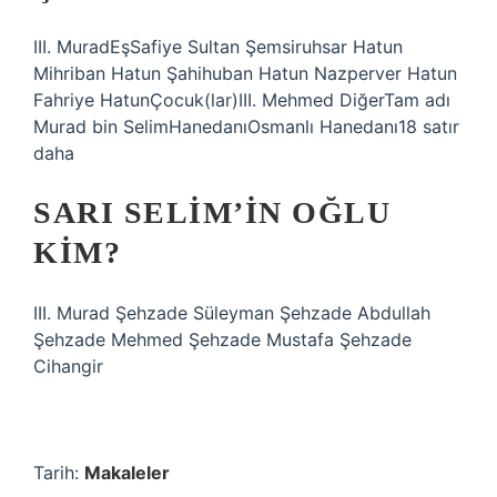
III. MuradEşSafiye Sultan Şemsiruhsar Hatun
Mihriban Hatun Şahihuban Hatun Nazperver Hatun
Fahriye HatunÇocuk(lar)III. Mehmed DiğerTam adı
Murad bin SelimHanedanıOsmanlı Hanedanı18 satır
daha
SARI SELIM’IN OĞLU
KIM?
III. Murad Şehzade Süleyman Şehzade Abdullah
Şehzade Mehmed Şehzade Mustafa Şehzade
Cihangir
Tarih:
Makaleler