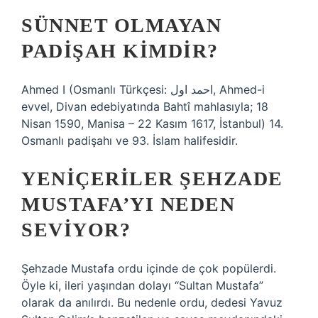
SÜNNET OLMAYAN
PADIŞAH KIMDIR?
Ahmed I (Osmanlı Türkçesi: احمد اول‎, Ahmed-i
evvel, Divan edebiyatında Bahtî mahlasıyla; 18
Nisan 1590, Manisa – 22 Kasım 1617, İstanbul) 14.
Osmanlı padişahı ve 93. İslam halifesidir.
YENIÇERILER ŞEHZADE
MUSTAFA’YI NEDEN
SEVIYOR?
Şehzade Mustafa ordu içinde de çok popülerdi.
Öyle ki, ileri yaşından dolayı “Sultan Mustafa”
olarak da anılırdı. Bu nedenle ordu, dedesi Yavuz