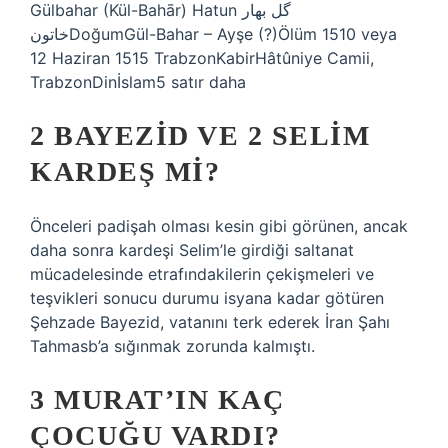
Gülbahar (Kül-Bahār) Hatun گل بهار
خاتونDoğumGül-Bahar – Ayşe (?)Ölüm 1510 veya
12 Haziran 1515 TrabzonKabirHâtûniye Camii,
TrabzonDinİslam5 satır daha
2 BAYEZID VE 2 SELIM
KARDEŞ MI?
Önceleri padişah olması kesin gibi görünen, ancak
daha sonra kardeşi Selim’le girdiği saltanat
mücadelesinde etrafındakilerin çekişmeleri ve
teşvikleri sonucu durumu isyana kadar götüren
Şehzade Bayezid, vatanını terk ederek İran Şahı
Tahmasb’a sığınmak zorunda kalmıştı.
3 MURAT’IN KAÇ
ÇOCUĞU VARDI?