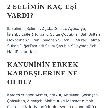
2 SELIMIN KAÇ EŞI
VARDI?
II. Selim II. Selim سليم ثانىCenaze Ayasofya,
İstanbulEş(ler)Nurbanu SultanÇocuk(lar)Şah Sultan
Gevherhan Sultan Esmehan Sultan III. Murad Fatma
Sultan DiğerTam adı Selim Şah bin Süleyman Şah
Han19 satır daha
KANUNININ ERKEK
KARDEŞLERINE NE
OLDU?
Kardeşlerinden Ahmet, Korkut, Abdullah, Şehinşah,
Şahsultan, Alemşah, Mahmut ve Mehmet olmak
üzere sekiz kişiyi boğdurdu. Ayrıca onların bütün