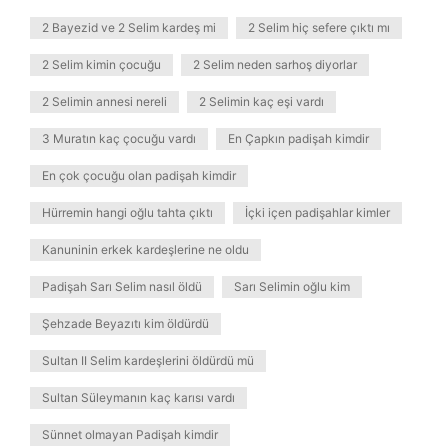
2 Bayezid ve 2 Selim kardeş mi
2 Selim hiç sefere çıktı mı
2 Selim kimin çocuğu
2 Selim neden sarhoş diyorlar
2 Selimin annesi nereli
2 Selimin kaç eşi vardı
3 Muratın kaç çocuğu vardı
En Çapkın padişah kimdir
En çok çocuğu olan padişah kimdir
Hürremin hangi oğlu tahta çıktı
İçki içen padişahlar kimler
Kanuninin erkek kardeşlerine ne oldu
Padişah Sarı Selim nasıl öldü
Sarı Selimin oğlu kim
Şehzade Beyazıtı kim öldürdü
Sultan II Selim kardeşlerini öldürdü mü
Sultan Süleymanın kaç karısı vardı
Sünnet olmayan Padişah kimdir