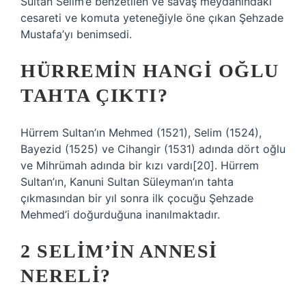
Sultan Selim’e benzetilen ve savaş meydanındaki
cesareti ve komuta yeteneğiyle öne çıkan Şehzade
Mustafa’yı benimsedi.
HÜRREMIN HANGI OĞLU
TAHTA ÇIKTI?
Hürrem Sultan’ın Mehmed (1521), Selim (1524),
Bayezid (1525) ve Cihangir (1531) adında dört oğlu
ve Mihrümah adında bir kızı vardı[20]. Hürrem
Sultan’ın, Kanuni Sultan Süleyman’ın tahta
çıkmasından bir yıl sonra ilk çocuğu Şehzade
Mehmed’i doğurduğuna inanılmaktadır.
2 SELIM’IN ANNESI
NERELI?