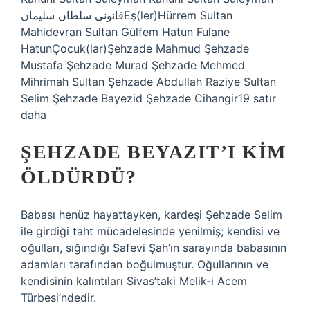
قانونى سلطان سليمانEş(ler)Hürrem Sultan
Mahidevran Sultan Gülfem Hatun Fulane
HatunÇocuk(lar)Şehzade Mahmud Şehzade
Mustafa Şehzade Murad Şehzade Mehmed
Mihrimah Sultan Şehzade Abdullah Raziye Sultan
Selim Şehzade Bayezid Şehzade Cihangir19 satır
daha
ŞEHZADE BEYAZIT’I KIM
ÖLDÜRDÜ?
Babası henüz hayattayken, kardeşi Şehzade Selim
ile girdiği taht mücadelesinde yenilmiş; kendisi ve
oğulları, sığındığı Safevi Şah’ın sarayında babasının
adamları tarafından boğulmuştur. Oğullarının ve
kendisinin kalıntıları Sivas’taki Melik-i Acem
Türbesi’ndedir.