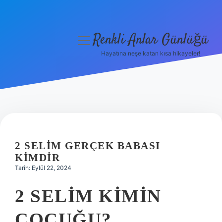
Renkli Anlar Günlüğü
menüyü
aç
Hayatına neşe katan kısa hikayeler!
Anasayfa
Gizlilik Politikası
Yasal Uyarı
Hakkımızda
2 SELIM GERÇEK BABASI
KIMDIR
Tarih: Eylül 22, 2024
2 SELIM KIMIN
ÇOCUĞU?