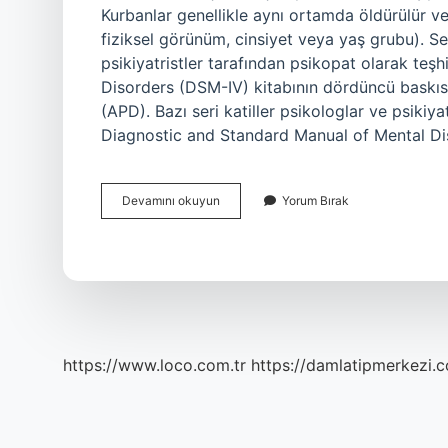
Kurbanlar genellikle aynı ortamda öldürülür ve 
fiziksel görünüm, cinsiyet veya yaş grubu). Seri
psikiyatristler tarafından psikopat olarak teş
Disorders (DSM-IV) kitabının dördüncü baskısı
(APD). Bazı seri katiller psikologlar ve psikiya
Diagnostic and Standard Manual of Mental Di
Seri
Devamını okuyun
Yorum Bırak
Katillerin
Hepsi
Psikopat
Mı
https://www.loco.com.tr
https://damlatipmerkezi.c