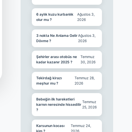
6 aylık kuzu kurbanlık
Ağustos 3,
olur mu ?
2026
3 nokta Ne Anlama Gelir
Ağustos 3,
Dövme ?
2026
Şehirler arası otobüs ne
Temmuz
kadar kazanır 2025 ?
30, 2026
Tekirdağ kirazı
Temmuz 28,
meşhur mu ?
2026
Bebeğin ilk hareketleri
Temmuz
karnın neresinde hissedilir
25, 2026
?
Karsunun kocası
Temmuz 24,
kim ?
2026