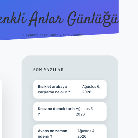
enkli Anlar Günlüğü
Hayatına neşe katan kısa hikayeler!
vdcasino güncel g
SIDEBAR
SON YAZILAR
Bisiklet arabaya
Ağustos 6,
çarparsa ne olur ?
2026
Knez ne demek tarih
Ağustos 5,
?
2026
Avans ne zaman
Ağustos 4,
ödenir ?
2026