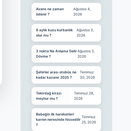
Avans ne zaman
Ağustos 4,
ödenir ?
2026
6 aylık kuzu kurbanlık
Ağustos 3,
olur mu ?
2026
3 nokta Ne Anlama Gelir
Ağustos 3,
Dövme ?
2026
Şehirler arası otobüs ne
Temmuz
kadar kazanır 2025 ?
30, 2026
Tekirdağ kirazı
Temmuz 28,
meşhur mu ?
2026
Bebeğin ilk hareketleri
Temmuz
karnın neresinde hissedilir
25, 2026
?