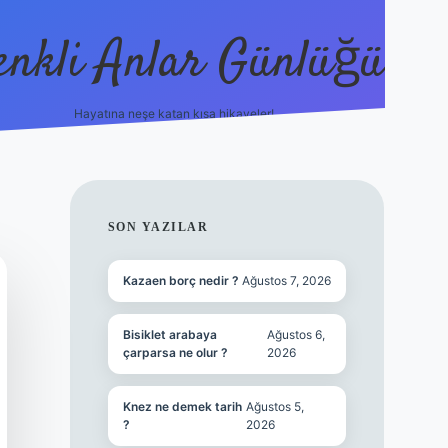
enkli Anlar Günlüğü
Hayatına neşe katan kısa hikayeler!
vdcasino güncel g
SIDEBAR
SON YAZILAR
Kazaen borç nedir ?
Ağustos 7, 2026
Bisiklet arabaya
Ağustos 6,
çarparsa ne olur ?
2026
Knez ne demek tarih
Ağustos 5,
?
2026