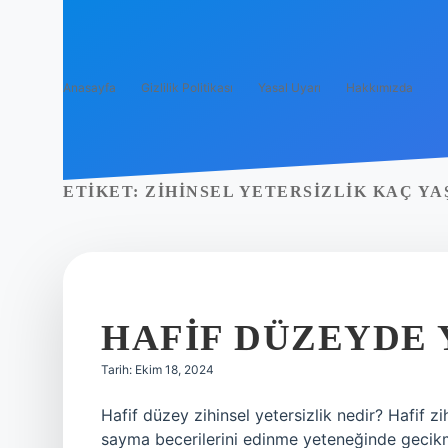
Anasayfa
Gizlilik Politikası
Yasal Uyarı
Hakkımızda
ETIKET:
ZIHINSEL YETERSIZLIK KAÇ YA
HAFIF DÜZEYDE 
Tarih: Ekim 18, 2024
Hafif düzey zihinsel yetersizlik nedir? Hafif zi
sayma becerilerini edinme yeteneğinde gecikm