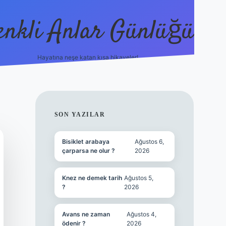
enkli Anlar Günlüğü
Hayatına neşe katan kısa hikayeler!
vdcasino güncel gi
SIDEBAR
SON YAZILAR
Bisiklet arabaya
Ağustos 6,
çarparsa ne olur ?
2026
Knez ne demek tarih
Ağustos 5,
?
2026
Avans ne zaman
Ağustos 4,
ödenir ?
2026