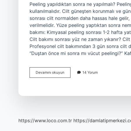
Peeling yapıldıktan sonra ne yapılmalı? Peelin
kullanılmalıdır. Cilt güneşten korunmalı ve gün
sonrası cilt normalden daha hassas hale gelir,
verilmelidir. Yüze peeling yaptıktan sonra nem
bakımı: Kimyasal peeling sonrası 1-2 hafta yatış
Cilt bakımı sonrası yüz ne zaman yıkanır? Ci
Profesyonel cilt bakımından 3 gün sonra cilt d
“Duştan önce mi sonra mı vücut peelingi?” Kafa
Peeling
Devamını okuyun
14 Yorum
Yaptıktan
Sonra
Yüz
Yıkanır
Mı
https://www.loco.com.tr
https://damlatipmerkezi.c