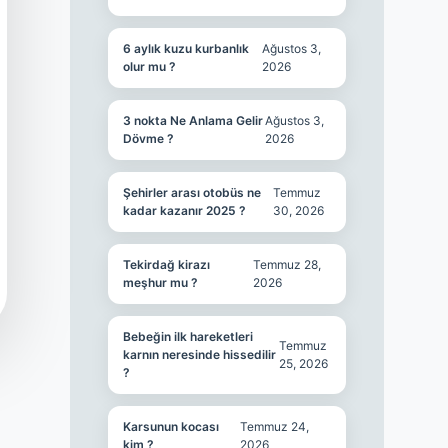
6 aylık kuzu kurbanlık
Ağustos 3,
olur mu ?
2026
3 nokta Ne Anlama Gelir
Ağustos 3,
Dövme ?
2026
Şehirler arası otobüs ne
Temmuz
kadar kazanır 2025 ?
30, 2026
Tekirdağ kirazı
Temmuz 28,
meşhur mu ?
2026
Bebeğin ilk hareketleri
Temmuz
karnın neresinde hissedilir
25, 2026
?
Karsunun kocası
Temmuz 24,
kim ?
2026