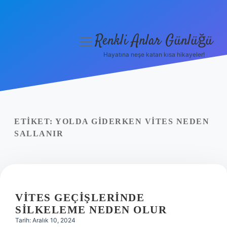
Renkli Anlar Günlüğü
menüyü
aç
Hayatına neşe katan kısa hikayeler!
Anasayfa
Gizlilik Politikası
Yasal Uyarı
ETIKET:
YOLDA GIDERKEN VITES NEDEN
SALLANIR
Hakkımızda
VITES GEÇIŞLERINDE
SILKELEME NEDEN OLUR
Tarih: Aralık 10, 2024