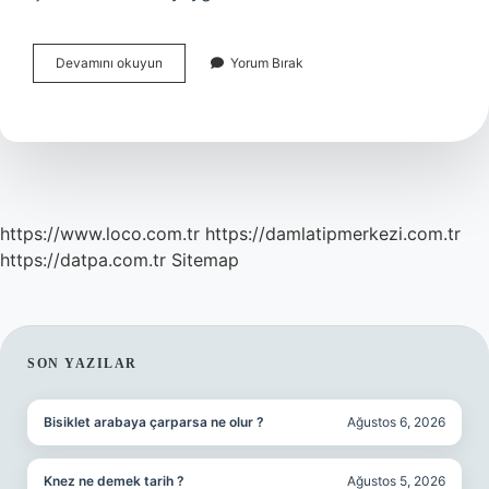
Vites
Devamını okuyun
Yorum Bırak
Geçişlerinde
Silkeleme
Neden
Olur
https://www.loco.com.tr
https://damlatipmerkezi.com.tr
https://datpa.com.tr
Sitemap
SIDEBAR
SON YAZILAR
Bisiklet arabaya çarparsa ne olur ?
Ağustos 6, 2026
Knez ne demek tarih ?
Ağustos 5, 2026