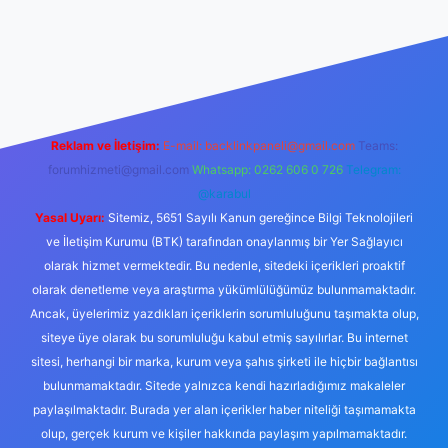
güncel giriş
Reklam ve İletişim:
E-mail:
backlinkpaneli@gmail.com
Teams:
forumhizmeti@gmail.com
Whatsapp: 0262 606 0 726
Telegram:
@karabul
Yasal Uyarı:
Sitemiz, 5651 Sayılı Kanun gereğince Bilgi Teknolojileri
ve İletişim Kurumu (BTK) tarafından onaylanmış bir Yer Sağlayıcı
olarak hizmet vermektedir. Bu nedenle, sitedeki içerikleri proaktif
olarak denetleme veya araştırma yükümlülüğümüz bulunmamaktadır.
Ancak, üyelerimiz yazdıkları içeriklerin sorumluluğunu taşımakta olup,
siteye üye olarak bu sorumluluğu kabul etmiş sayılırlar. Bu internet
sitesi, herhangi bir marka, kurum veya şahıs şirketi ile hiçbir bağlantısı
bulunmamaktadır. Sitede yalnızca kendi hazırladığımız makaleler
paylaşılmaktadır. Burada yer alan içerikler haber niteliği taşımamakta
olup, gerçek kurum ve kişiler hakkında paylaşım yapılmamaktadır.