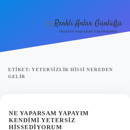
Renkli Anlar Günlüğü
menüyü
aç
Hayatına neşe katan kısa hikayeler!
Anasayfa
Gizlilik Politikası
Yasal Uyarı
ETIKET:
YETERSIZLIK HISSI NEREDEN
GELIR
Hakkımızda
NE YAPARSAM YAPAYIM
KENDIMI YETERSIZ
HISSEDIYORUM