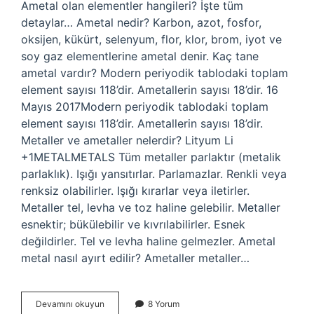
Ametal olan elementler hangileri? İşte tüm
detaylar… Ametal nedir? Karbon, azot, fosfor,
oksijen, kükürt, selenyum, flor, klor, brom, iyot ve
soy gaz elementlerine ametal denir. Kaç tane
ametal vardır? Modern periyodik tablodaki toplam
element sayısı 118’dir. Ametallerin sayısı 18’dir. 16
Mayıs 2017Modern periyodik tablodaki toplam
element sayısı 118’dir. Ametallerin sayısı 18’dir.
Metaller ve ametaller nelerdir? Lityum Li
+1METALMETALS Tüm metaller parlaktır (metalik
parlaklık). Işığı yansıtırlar. Parlamazlar. Renkli veya
renksiz olabilirler. Işığı kırarlar veya iletirler.
Metaller tel, levha ve toz haline gelebilir. Metaller
esnektir; bükülebilir ve kıvrılabilirler. Esnek
değildirler. Tel ve levha haline gelmezler. Ametal
metal nasıl ayırt edilir? Ametaller metaller…
Ametal
Devamını okuyun
8 Yorum