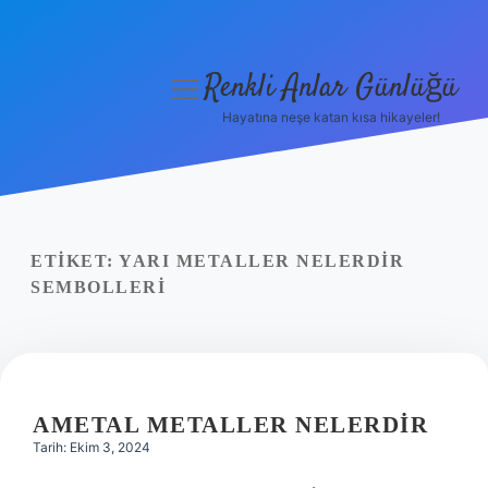
Renkli Anlar Günlüğü
menüyü
aç
Hayatına neşe katan kısa hikayeler!
Anasayfa
Gizlilik Politikası
Yasal Uyarı
ETIKET:
YARI METALLER NELERDIR
SEMBOLLERI
Hakkımızda
AMETAL METALLER NELERDIR
Tarih: Ekim 3, 2024