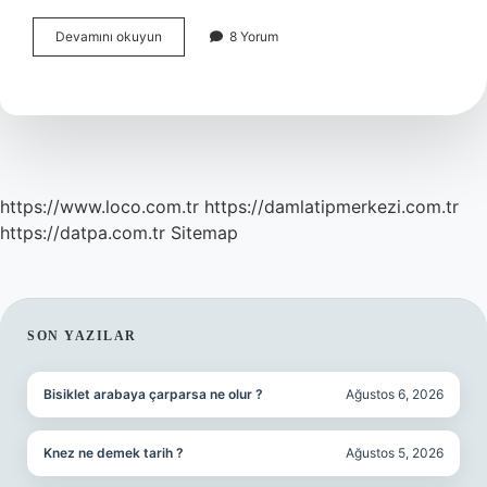
Weberyan
Devamını okuyun
8 Yorum
Yaklaşım
Nedir
https://www.loco.com.tr
https://damlatipmerkezi.com.tr
https://datpa.com.tr
Sitemap
SIDEBAR
SON YAZILAR
Bisiklet arabaya çarparsa ne olur ?
Ağustos 6, 2026
Knez ne demek tarih ?
Ağustos 5, 2026