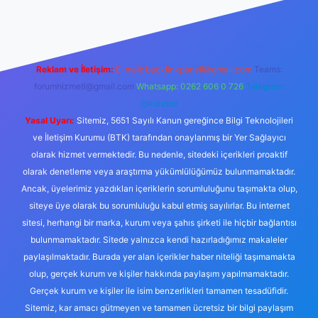
el giriş
Reklam ve İletişim:
E-mail:
backlinkpaneli@gmail.com
Teams:
forumhizmeti@gmail.com
Whatsapp: 0262 606 0 726
Telegram:
@karabul
Yasal Uyarı:
Sitemiz, 5651 Sayılı Kanun gereğince Bilgi Teknolojileri
ve İletişim Kurumu (BTK) tarafından onaylanmış bir Yer Sağlayıcı
olarak hizmet vermektedir. Bu nedenle, sitedeki içerikleri proaktif
olarak denetleme veya araştırma yükümlülüğümüz bulunmamaktadır.
Ancak, üyelerimiz yazdıkları içeriklerin sorumluluğunu taşımakta olup,
siteye üye olarak bu sorumluluğu kabul etmiş sayılırlar. Bu internet
sitesi, herhangi bir marka, kurum veya şahıs şirketi ile hiçbir bağlantısı
bulunmamaktadır. Sitede yalnızca kendi hazırladığımız makaleler
paylaşılmaktadır. Burada yer alan içerikler haber niteliği taşımamakta
olup, gerçek kurum ve kişiler hakkında paylaşım yapılmamaktadır.
Gerçek kurum ve kişiler ile isim benzerlikleri tamamen tesadüfidir.
Sitemiz, kar amacı gütmeyen ve tamamen ücretsiz bir bilgi paylaşım