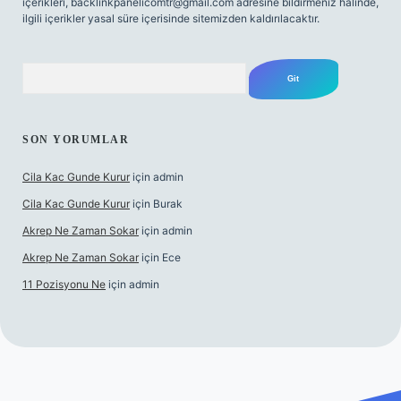
içerikleri,
backlinkpanelicomtr@gmail.com
adresine bildirmeniz halinde,
ilgili içerikler yasal süre içerisinde sitemizden kaldırılacaktır.
Arama
SON YORUMLAR
Cila Kac Gunde Kurur
için
admin
Cila Kac Gunde Kurur
için
Burak
Akrep Ne Zaman Sokar
için
admin
Akrep Ne Zaman Sokar
için
Ece
11 Pozisyonu Ne
için
admin