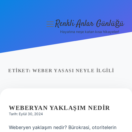
Renkli Anlar Günlüğü
menüyü
aç
Hayatına neşe katan kısa hikayeler!
Anasayfa
Gizlilik Politikası
Yasal Uyarı
ETIKET:
WEBER YASASI NEYLE ILGILI
Hakkımızda
WEBERYAN YAKLAŞIM NEDIR
Tarih: Eylül 30, 2024
Weberyen yaklaşım nedir? Bürokrasi, otoritelerin