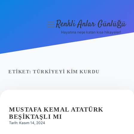
Renkli Anlar Günlüğü
menüyü
aç
Hayatına neşe katan kısa hikayeler!
Anasayfa
Gizlilik Politikası
Yasal Uyarı
ETIKET:
TÜRKIYEYI KIM KURDU
Hakkımızda
MUSTAFA KEMAL ATATÜRK
BEŞIKTAŞLI MI
Tarih: Kasım 14, 2024