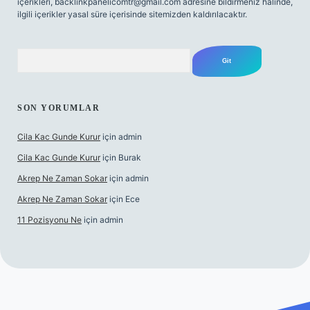
içerikleri,
backlinkpanelicomtr@gmail.com
adresine bildirmeniz halinde,
ilgili içerikler yasal süre içerisinde sitemizden kaldırılacaktır.
Arama
SON YORUMLAR
Cila Kac Gunde Kurur
için
admin
Cila Kac Gunde Kurur
için
Burak
Akrep Ne Zaman Sokar
için
admin
Akrep Ne Zaman Sokar
için
Ece
11 Pozisyonu Ne
için
admin