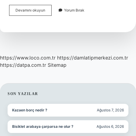
Mustafa
Devamını okuyun
Yorum Bırak
Kemal
Atatürk
Beşiktaşlı
Mı
https://www.loco.com.tr
https://damlatipmerkezi.com.tr
https://datpa.com.tr
Sitemap
SIDEBAR
SON YAZILAR
Kazaen borç nedir ?
Ağustos 7, 2026
Bisiklet arabaya çarparsa ne olur ?
Ağustos 6, 2026