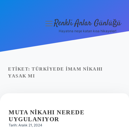
Renkli Anlar Günlüğü
menüyü
aç
Hayatına neşe katan kısa hikayeler!
Anasayfa
Gizlilik Politikası
Yasal Uyarı
ETIKET:
TÜRKIYEDE IMAM NIKAHI
YASAK MI
Hakkımızda
MUTA NIKAHI NEREDE
UYGULANIYOR
Tarih: Aralık 21, 2024