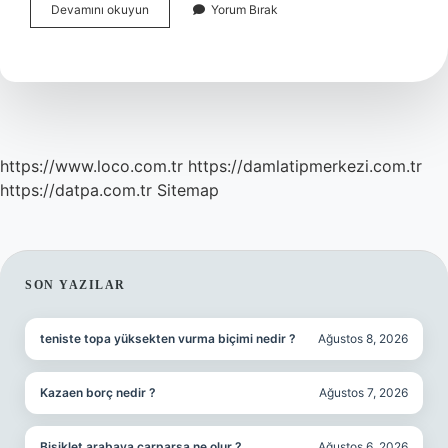
Muta
Devamını okuyun
Yorum Bırak
Nikahı
Nerede
Uygulanıyor
https://www.loco.com.tr
https://damlatipmerkezi.com.tr
https://datpa.com.tr
Sitemap
SIDEBAR
SON YAZILAR
teniste topa yüksekten vurma biçimi nedir ?
Ağustos 8, 2026
Kazaen borç nedir ?
Ağustos 7, 2026
Bisiklet arabaya çarparsa ne olur ?
Ağustos 6, 2026