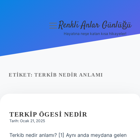
Renkli Anlar Günlüğü
menüyü
aç
Hayatına neşe katan kısa hikayeler!
Anasayfa
Gizlilik Politikası
Yasal Uyarı
ETIKET:
TERKIB NEDIR ANLAMI
Hakkımızda
TERKIP ÖGESI NEDIR
Tarih: Ocak 21, 2025
Terkib nedir anlamı? [1] Aynı anda meydana gelen