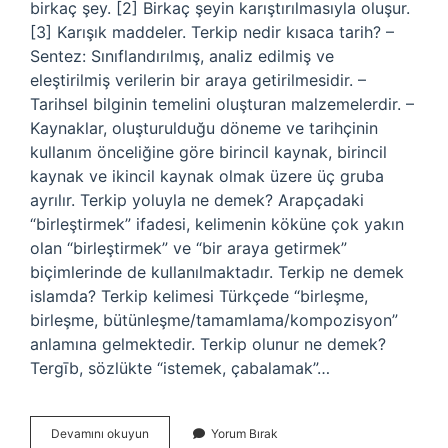
birkaç şey. [2] Birkaç şeyin karıştırılmasıyla oluşur.
[3] Karışık maddeler. Terkip nedir kısaca tarih? –
Sentez: Sınıflandırılmış, analiz edilmiş ve
eleştirilmiş verilerin bir araya getirilmesidir. –
Tarihsel bilginin temelini oluşturan malzemelerdir. –
Kaynaklar, oluşturulduğu döneme ve tarihçinin
kullanım önceliğine göre birincil kaynak, birincil
kaynak ve ikincil kaynak olmak üzere üç gruba
ayrılır. Terkip yoluyla ne demek? Arapçadaki
“birleştirmek” ifadesi, kelimenin köküne çok yakın
olan “birleştirmek” ve “bir araya getirmek”
biçimlerinde de kullanılmaktadır. Terkip ne demek
islamda? Terkip kelimesi Türkçede “birleşme,
birleşme, bütünleşme/tamamlama/kompozisyon”
anlamına gelmektedir. Terkip olunur ne demek?
Tergīb, sözlükte “istemek, çabalamak”…
Terkip
Devamını okuyun
Yorum Bırak